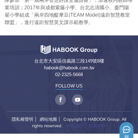
隊參加「第一屆兩岸智慧好課堂邀請賽」，加速校內教師專
業培訓；2017年與成都紫藤小學、台北志清國小、廈門陽
翟小學組成「兩岸四地醍摩豆(TEAM Model)遠距智慧教室
聯盟」，進行遠距智慧英文課示範教學。
台北市大安區信義路三段149號8樓
habook@habook.com.tw
02-2325-5668
FOLLOW US
隱私權聲明
│
網站地圖
│ Copyright © HABOOK Group. All
rights reserved.
網頁設計
│ 鉅潞科技
聯