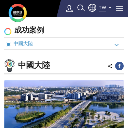
TW
動
成功案例
態
與
中國大陸
Select Language
▼
案
例
中國大陸