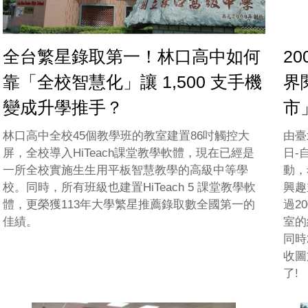
全台繁星錄取第一！林口高中如何
2
靠「全校智慧化」讓 1,500 支手機
界
變成升學推手？
市
林口高中全校45個教學班的教室建置86吋觸控大
由臺
屏，全校導入HiTeach課堂教學軟體，現在已經是
日-
一所全校實施生生用平板智慧教學的高級中等學
動，
校。同時，所有班級也建置HiTeach 5 課堂教學軟
興趣
體，更榮獲113年大學繁星推薦錄取數全國第一的
過2
佳績。
室的
同時
收圖
了!