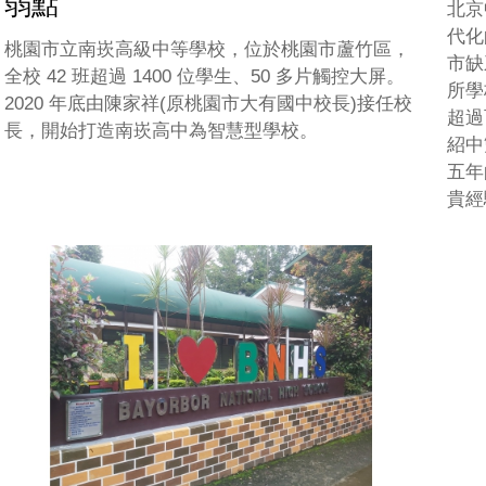
弱點
北京
代化
桃園市立南崁高級中等學校，位於桃園市蘆竹區，
市缺
全校 42 班超過 1400 位學生、50 多片觸控大屏。
所學
2020 年底由陳家祥(原桃園市大有國中校長)接任校
超過
長，開始打造南崁高中為智慧型學校。
紹中
五年
貴經