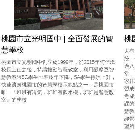
桃園市立光明國中 | 全面發展的智
桃
慧學校
大有
統，
桃園市立光明國中創立於1999年，從2015年何信璋
過八
校長上任之後，持續推動智慧教室，利用醍摩豆智
堂，
慧教室讓5C學生比率逐年下降，5A學生持續上升，
家祥
快速躋身桃園市的智慧學校示範點之一，是桃園市
習成
唯一『班班有冷氣，班班有飲水機，班班是智慧教
考成
室』的學校
課的
慧教
經營
望所