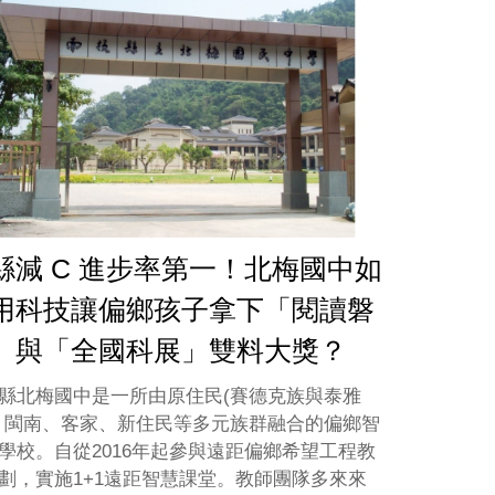
縣減 C 進步率第一！北梅國中如
用科技讓偏鄉孩子拿下「閱讀磐
」與「全國科展」雙料大獎？
縣北梅國中是一所由原住民(賽德克族與泰雅
、閩南、客家、新住民等多元族群融合的偏鄉智
學校。自從2016年起參與遠距偏鄉希望工程教
劃，實施1+1遠距智慧課堂。教師團隊多來來