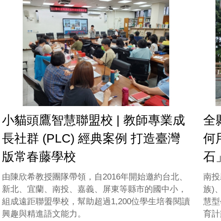
小貓頭鷹智慧聯盟校 | 教師專業成
全
長社群 (PLC) 經典案例 打造臺灣
何
版常春藤學校
石
由陳欣希教授團隊帶領，自2016年開始邀約台北、
南投
新北、宜蘭、南投、嘉義、屏東等縣市的國中小，
族)
組成遠距聯盟學校，幫助超過1,200位學生培養閱讀
慧型
興趣與精進語文能力。
育計