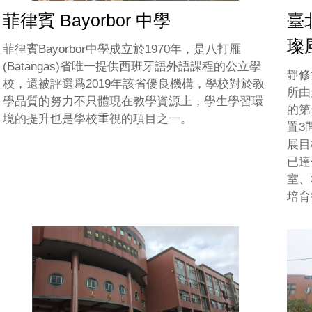
菲律賓 Bayorbor 中學
臺
璨
菲律賓Bayorbor中學成立於1970年，是八打雁
(Batangas)省唯一提供西班牙語外語課程的公立學
靜修
校，還被評選爲2019年該省優良機構，學校對於教
所由
學品質的努力不只體現在教學資源上，學生學習環
的第
境的提升也是學校重視的項目之一。
置3
展目
已達
室、
培育