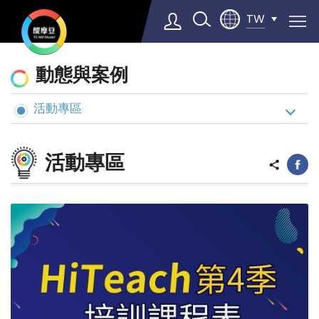
TW
動
動態與案例
態
與
活動專區
Select Language
▼
案
例
活動專區