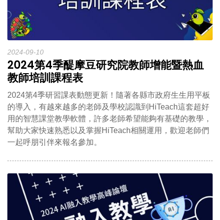
2024-09-10
2024第4季醍摩豆研究院教師增能暨熱血
教師培訓課程表
2024第4季研習課表動態更新！隨著各縣市政府生生用平板
的導入，有越來越多的老師及學校認識到HiTeach這套超好
用的智慧課堂教學軟體，許多老師希望能夠有基礎的教學，
幫助大家快速熟悉以及掌握HiTeach相關運用，歡迎老師們
一起呼朋引伴來報名參加。