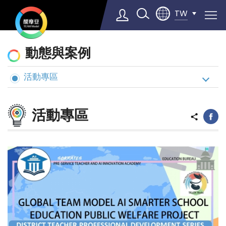
TW
動
動態與案例
態
與
活動專區
Select Language
▼
案
例
活動專區