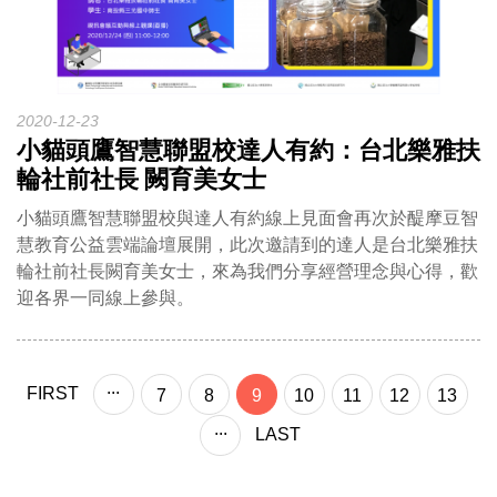
2020-12-23
小貓頭鷹智慧聯盟校達人有約：台北樂雅扶
輪社前社長 闕育美女士
小貓頭鷹智慧聯盟校與達人有約線上見面會再次於醍摩豆智
慧教育公益雲端論壇展開，此次邀請到的達人是台北樂雅扶
輪社前社長闕育美女士，來為我們分享經營理念與心得，歡
迎各界一同線上參與。
...
FIRST
7
8
9
10
11
12
13
...
LAST