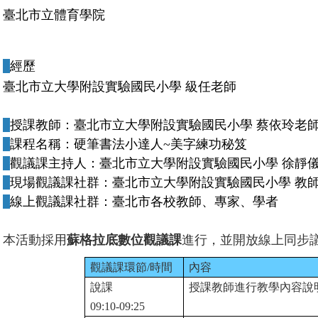
臺北市立體育學院
經歷
臺北市立
大學附設實驗國民小學 級任老師
授課教師
：
臺北市立大學附設實驗國民小學 蔡依玲老
課程名稱
：
硬筆書法小達人~美字練功秘笈
觀議課主持人：
臺北市立大學附設實驗國民小學 徐靜
現場觀議課社群
：
臺北市立大學附設實驗國民小學 教
線上觀議課社群：
臺北市各校教師、專家、學者
本活動採用
蘇格拉底數位觀議課
進行，並開放線上同步
觀議課環節/時間
內容
說課
授課
教師進行教學內容說
09:10-09:25