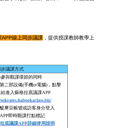
課APP線上同步議課
，
提供授課教師教學上
同步議課方式
播參與觀課環節的同時
第二部設備(手機or電腦)，點擊
結進入蘇格拉底議課APP
//sokrates.habookaclass.biz
/
醍摩豆帳號或訪客身分登入
APP即時觀課打點標記
拉
底
議課APP
詳細使用說
明