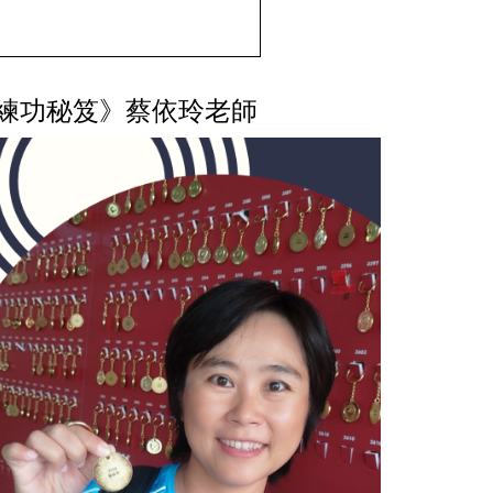
練功秘笈》蔡依玲老師