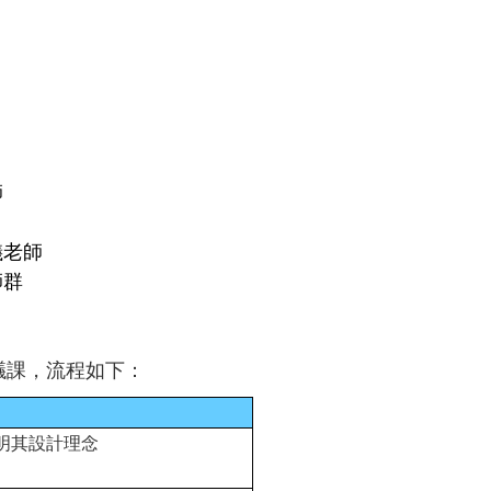
師
儀老師
師群
議課，流程如下：
明其設計理念