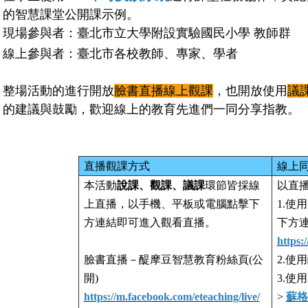
的智慧課堂公開課示例。
現場參與者：
臺北市立大學附設實驗國民小學 教師群
線上參與者：臺北市各校教師、專家、學者
整場活動的進行開放
臉書直播線上觀課
，也開放使用
議
的建議與鼓勵，歡迎線上的教育先進們一同分享指教。
直播觀課方式
線上
本活動
說課、觀課、議課
環節皆採線
以直
上直播，以手機、平板或電腦點擊下
1.
使用
方連結即可進入觀看直播。
下方連
https:
臉書直播－醍摩豆智慧教育粉絲頁(公
2.
使用
開)
3.
使用
https://m.facebook.com/eteaching/live
/
>
蘇格