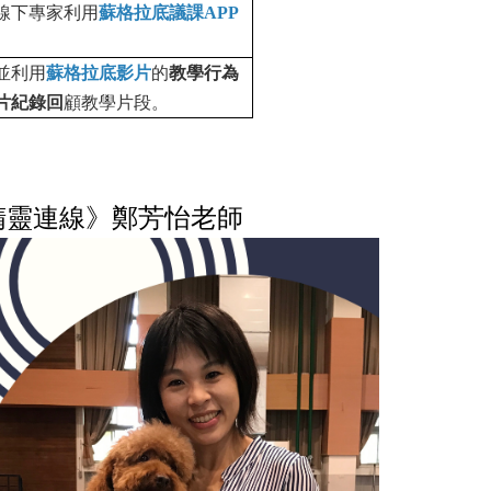
線下專家利用
蘇格拉底議課APP
並利用
蘇格拉底影
片
的
教學行為
片紀錄回
顧教學片段。
老師
精靈連線》鄭芳怡