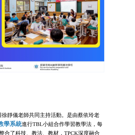
與徐靜儀老師共同主持活動。是由蔡依玲老
教學
系
統
進行
TBL
小組合作學習
教學
法
，每
整合了科技、教法、教材，TPCK深度融合