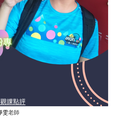
靜雯
老師