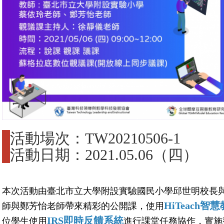
活動場次：TW20210506-1
活動日期：2021.05.06（四）
本次活動由
臺北市立大學附設實驗國民小學邱世明校長
HiTeac
h
智慧
師與鄭芳怡老師帶來精彩的公開課，使用
IRS
即時反饋系統
位學生使用
進行課堂任務協作，實施