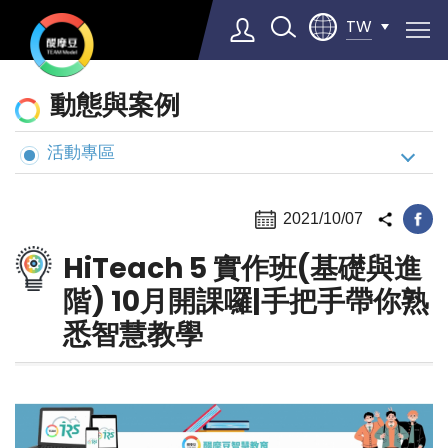
TW
動
動態與案例
態
與
活動專區
Select Language
▼
案
例
2021/10/07
HiTeach 5 實作班(基礎與進
階) 10月開課囉|手把手帶你熟
悉智慧教學