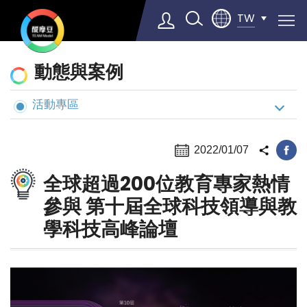
TW
動
動態與案例
態
與
活動專區
Select Language
▼
案
例
2022/01/07
全球超過200位教育專家熱情
參與 第十屆全球科技領導與教
學科技高峰論壇