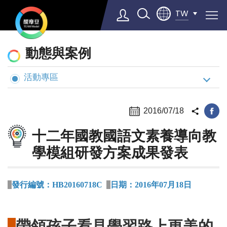
TW
動
動態與案例
態
與
活動專區
Select Language
▼
案
例
2016/07/18
十二年國教國語文素養導向教
學模組研發方案成果發表
發行編號：
HB20160718C
日期：2016年07月18日
帶領孩子看見學習路上更美的