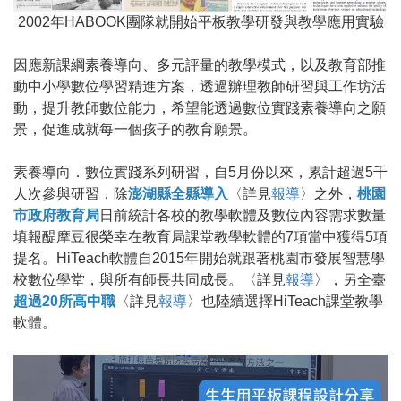
2002年HABOOK團隊就開始平板教學研發與教學應用實驗
因應新課綱素養導向、多元評量的教學模式，以及教育部推
動中小學數位學習精進方案，透過辦理教師研習與工作坊活
動，提升教師數位能力，希望能透過數位實踐素養導向之願
景，促進成就每一個孩子的教育願景。
素養導向．數位實踐系列研習，自5月份以來，累計超過5千
人次參與研習，除
澎湖縣
全縣導入
〈詳見
報導
〉之外，
桃園
市政府教育局
日前統計各校的教學軟體及數位內容需求數量
填報醍摩豆很榮幸在教育局課堂教學軟體的7項當中獲得5項
提名。HiTeach軟體自2015年開始就跟著桃園市發展智慧學
校數位學堂，與所有師長共同成長。〈詳見
報導
〉，另全臺
超過20所高中職
〈詳見
報導
〉也陸續選擇HiTeach課堂教學
軟體。