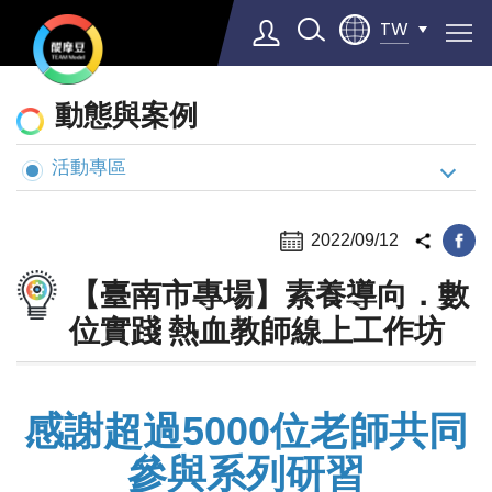
TW
動
動態與案例
態
與
活動專區
Select Language
▼
案
例
2022/09/12
【臺南市專場】素養導向．數
位實踐 熱血教師線上工作坊
感謝超過5000位老師共同
參與系列研習