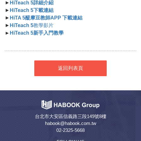
►
HiTeach 5詳細介紹
►
HiTeach 5下載連結
►
HiTA 5醍摩豆教師APP 下載連結
►
HiTeach 5
教學影片
►
HiTeach 5新手入門教學
返回列表頁
台北市大安區信義路三段149號8樓
habook@habook.com.tw
02-2325-5668