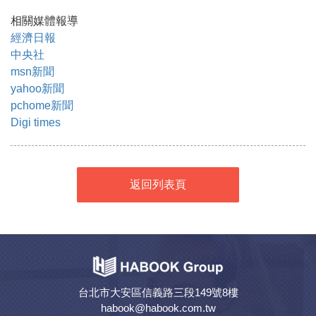
相關媒體報導
經濟日報
中央社
msn新聞
yahoo新聞
pchome新聞
Digi times
返回列表頁
台北市大安區信義路三段149號8樓
habook@habook.com.tw