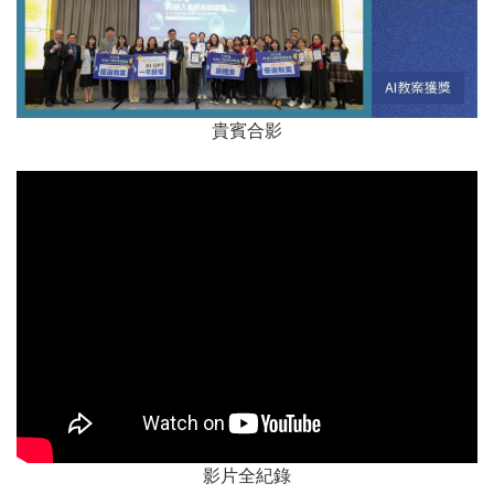
貴賓合影
影片全紀錄