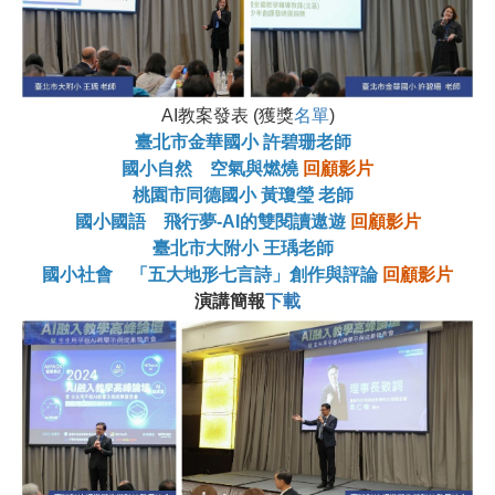
AI教案發表 (獲獎
名單
)
臺北市金華國小 許碧珊老師
國小自然 空氣與燃燒
回顧影片
桃園市同德國小 黃瓊瑩 老師
國小國語 飛行夢-AI的雙閱讀遨遊
回顧影片
臺北市大附小 王瑀老師
國小社會 「五大地形七言詩」創作與評論
回顧影片
演講簡報
下載