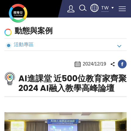
TW
動
動態與案例
態
與
活動專區
Select Language
▼
案
例
2024/12/19
AI進課堂 近500位教育家齊聚
2024 AI融入教學高峰論壇