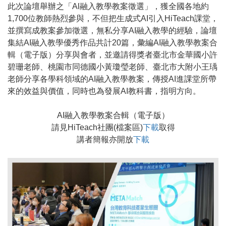
此次論壇舉辦之「Al融入教學教案徵選」，獲全國各地約
1,700位教師熱烈參與，不但把生成式AI引入HiTeach課堂，
並撰寫成教案參加徵選，無私分享AI融入教學的經驗，論壇
集結AI融入教學優秀作品共計20篇，彙編AI融入教學教案合
輯（電子版）分享與會者，並邀請得獎者臺北市金華國小許
碧珊老師、桃園市同德國小黃瓊瑩老師、臺北市大附小王瑀
老師分享各學科領域的AI融入教學教案，傳授AI進課堂所帶
來的效益與價值，同時也為發展AI教科書，指明方向。
AI融入教學教案合輯（電子版）
請見HiTeach社團(檔案區)
下載
取得
講者簡報亦開放
下載