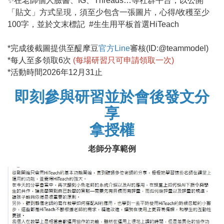
✨在老師個人臉書、IG、Threads…等社群平台，以公開
「貼文」方式呈現，須至少包含一張圖片，心得/收穫至少
100字，並於文末標記 #生生用平板首選HiTeach
*完成後截圖提供至醍摩豆
官方Line
審核(ID:@teammodel)
*每人至多領取6次
(每場研習只可申請領取一次)
*活動時間2026年12月31止
即刻參與研習並於會後發文分
享
拿授權
老師分享範例