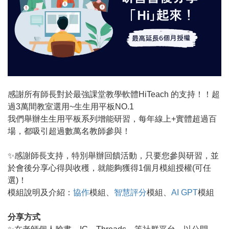
感謝所有師長對於最強課堂教學軟體HiTeach 的支持！！超
過3萬間教室選用~生生用平板NO.1
我們舉辦生生用平板系列增能研習，每年線上+實體超過百
場，都吸引超過數萬名教師參與！
✨感謝師長支持，特別舉辦回饋活動，只要您參與研習，並
於會後分享心得與收穫，就能夠獲得1個月模組授權(可任
選)！
模組說明及介紹：
協作
模組、
智慧評分
模組、
AI GPT
模組
分享方式