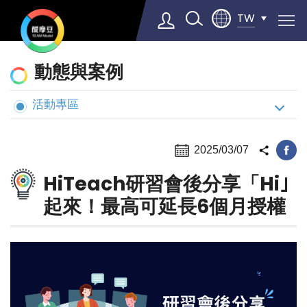
TW
動
動態與案例
態
與
活動專區
Select Language
▼
案
例
2025/03/07
HiTeach研習會後分享「Hi｣
起來！最高可延長6個月授權