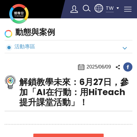
TW
動
動態與案例
態
與
活動專區
Select Language
▼
案
例
2025/06/09
解鎖教學未來：6月27日，參
加「AI在行動：用HiTeach
提升課堂活動」！