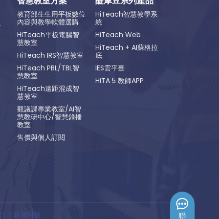
智慧教室方案
醍摩豆系列產品
教育部生生用平板數位
HiTeach智慧教學系
內容與教學軟體選購
統
方
HiTeach平板電腦智
HiTeach Web
慧教室
HiTeach + AI蘇格拉
HiTeach IRS智慧教室
底
HiTeach PBL/TBL智
IES雲平臺
慧教室
HiTA 5 教師APP
HiTeach遠距混成智
慧教室
觀議課專業教室/AI智
慧教研中心/智慧錄播
教室
售價與個人訂閱
計
│ 鉅潞科技
聯