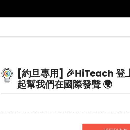
[約旦專用] 🎉HiTeach
起幫我們在國際發聲 🌍