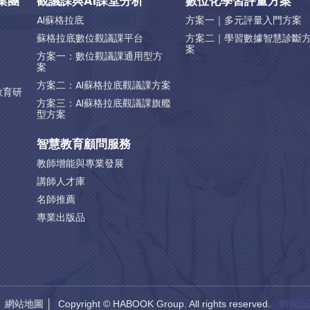
集團
觀議課與AI課堂分析
數位化學習評量方案
AI蘇格拉底
方案一｜多元評量入門方案
蘇格拉底數位觀議課平台
方案二｜學習數據智慧診斷
案
方案一：數位觀議課通用型方
案
方案二：AI蘇格拉底觀議課方案
教育研
方案三：AI蘇格拉底觀議課旗艦
型方案
智慧教育顧問服務
教師增能與專業發展
講師人才庫
名師推薦
專業出版品
│
網站地圖
│ Copyright © HABOOK Group. All rights reserved.
網頁設