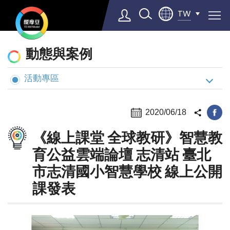
TW
動
動態與案例
態
與
活動專區
Select Language
▼
案
例
2020/06/18
《線上課堂 全球教研》智慧教
育公益雲端論壇 志清站 臺北
市志清國小智慧學校 線上公開
課發表