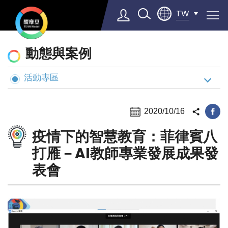
TW
動
動態與案例
態
與
活動專區
Select Language
▼
案
例
2020/10/16
疫情下的智慧教育：菲律賓八
打雁－AI教師專業發展成果發
表會