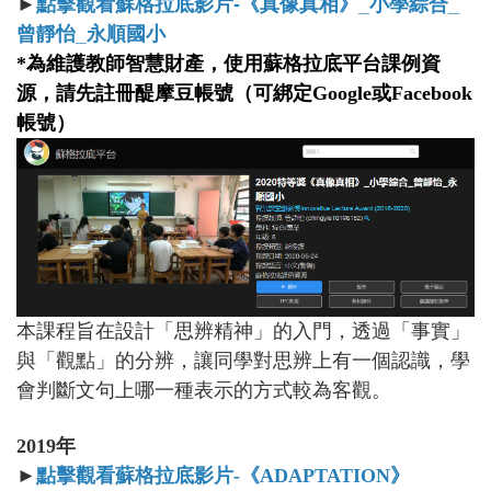
►
點擊觀看蘇格拉底影片-
《真像真相》_
小學綜合_
曾靜怡_
永順國小
*為維護教師智慧財產，使用蘇格拉底平台課例資
源，請先註冊醍摩豆帳號（可綁定Google或Facebook
帳號）
本課程旨在設計「思辨精神」的入門，透過「事實」
與「觀點」的分辨，讓同學對思辨上有一個認識，學
會判斷文句上哪一種表示的方式較為客觀。
2019
年
►
點擊觀看蘇格拉底影片-
《ADAPTATION
》