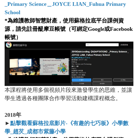
_Primary Science
＿JOYCE LIAN_Fuhua Primary
School
*為維護教師智慧財產，使用蘇格拉底平台課例資
源，請先註冊醍摩豆帳號（可綁定Google或Facebook
帳號）
本課程將使用多個視頻片段來激發學生的思維，並讓
學生透過各種團隊合作學習活動建構課程概念。
2018
年
►
點擊觀看蘇格拉底影片-
《有趣的七巧板》小學數
學_
趙芡_
成都市紫藤小學