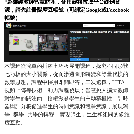
*為維護教師智慧財產，使用蘇格拉底平台課例資
源，請先註冊醍摩豆帳號（可綁定Google或Facebook
帳號）
本課程從簡單的拼湊七巧板展開課程，探究不同形狀
七巧板的大小關係，從而滲透圖形轉變和等量代換的
數學思想。課程中採用即問即答，二次選擇，HITA
視頻上傳等技術，助力課程發展；智慧挑人擴大教師
對學生的關注面，搶權激發學生的主動積極性；計時
器與計分板促進學生的時間意識和競爭意識，展現獨
學- 群學- 共學的轉變，實現師生，生生和組間的多維
度互動。