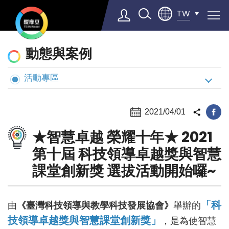
TW
動
動態與案例
態
與
活動專區
Select Language
▼
案
例
2021/04/01
★智慧卓越 榮耀十年★ 2021
第十屆 科技領導卓越獎與智慧
課堂創新獎 選拔活動開始囉~
「科
由
《臺灣科技領導與教學科技發展協會》
舉辦的
技領導卓越獎與智慧課堂創新獎」
，是為使智慧