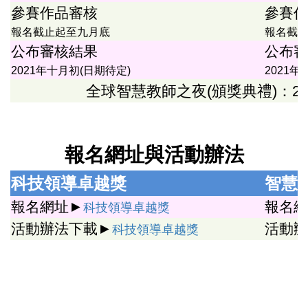
參賽作品審核
參賽作
報名截止起至九月底
報名截
公布審核結果
公布審
2021年十月初(日期待定)
2021年
全球智慧教師之夜(頒獎典禮)：202
報名網址與活動辦法
科技領導卓越獎
智慧
報名網址►
報名網
科技領導卓越獎
活動辦法下載►
活動辦
科技領導卓越獎
技領導卓越獎