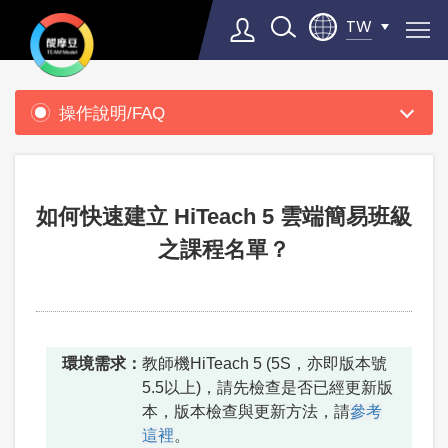
TW
產
品
操作說明/FAQ
支
Select Language
▼
援
如何快速建立 HiTeach 5 雲端簡易班級
之課程名單？
環境需求：
教師機HiTeach 5 (5S，亦即版本號
5.5以上)，請先檢查是否已經更新版
本，版本檢查與更新方法，請
參考
這裡
。