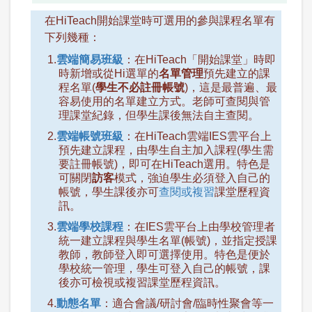
在HiTeach開始課堂時可選用的參與課程名單有
下列幾種：
1.
雲端簡易班級
：在HiTeach「開始課堂」時即
時新增或從Hi選單的
名單管理
預先建立的課
程名單(
學生不必註冊帳號
)，這是最普遍、最
容易使用的名單建立方式。老師可查閱與管
理課堂紀錄，但學生課後無法自主查閱。
2.
雲端帳號班級
：在HiTeach雲端IES雲平台上
預先建立課程，由學生自主加入課程(學生需
要註冊帳號)，即可在HiTeach選用。特色是
可關閉
訪客
模式，強迫學生必須登入自己的
帳號，學生課後亦可
查閱或複習
課堂歷程資
訊。
3.
雲端學校課程
：在IES雲平台上由學校管理者
統一建立課程與學生名單(帳號)，並指定授課
教師，教師登入即可選擇使用。特色是便於
學校統一管理，學生可登入自己的帳號，課
後亦可檢視或複習課堂歷程資訊。
4.
動態名單
：適合會議/研討會/臨時性聚會等一