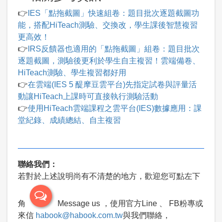
👉
IES「點拖截圖」快速組卷：題目批次逐題截圖功
能，搭配HiTeach測驗、交換改，學生課後智慧複習
更高效！
👉
IRS反饋器也適用的「點拖截圖」組卷：題目批次
逐題截圖，測驗後更利於學生自主複習！雲端備卷、
HiTeach測驗、學生複習都好用
👉
在雲端(IES 5 醍摩豆雲平台)先指定試卷與評量活
動讓HiTeach上課時可直接執行測驗活動
👉
使用HiTeach雲端課程之雲平台(IES)數據應用：課
堂紀錄、成績總結、自主複習
聯絡我們：
若對於上述說明尚有不清楚的地方，歡迎您可點左下
角
Message us ，使用官方Line 、 FB粉專或
來信
habook@habook.com.tw
與我們聯絡，