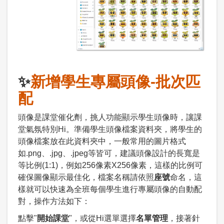
✨
新增學生專屬頭像-
批次匹
配
頭像是課堂催化劑，挑人功能顯示學生頭像時，讓課
堂氣氛特別Hi。準備學生頭像檔案資料夾，將學生的
頭像檔案放在此資料夾中，一般常用的圖片格式
如.png、.jpg、.jpeg等皆可，建議頭像設計的長寬是
等比例(1:1)，例如256像素X256像素，這樣的比例可
確保圖像顯示最佳化，檔案名稱請依照
座號
命名，這
樣就可以快速為全班每個學生進行專屬頭像的自動配
對，操作方法如下：
點擊"
開始課堂
"，或從Hi選單選擇
名單管理
，接著針