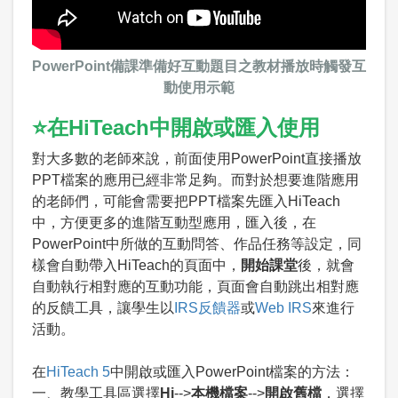
PowerPoint備課準備好互動題目之教材播放時觸發互
動使用示範
⭐在HiTeach中開啟或匯入使用
對大多數的老師來說，前面使用PowerPoint直接播放
PPT檔案的應用已經非常足夠。而對於想要進階應用
的老師們，可能會需要把PPT檔案先匯入HiTeach
中，方便更多的進階互動型應用，匯入後，在
PowerPoint中所做的互動問答、作品任務等設定，同
樣會自動帶入HiTeach的頁面中，
開始課堂
後，就會
自動執行相對應的互動功能，頁面會自動跳出相對應
的反饋工具，讓學生以
IRS反饋器
或
Web IRS
來進行
活動。
在
HiTeach 5
中開啟或匯入PowerPoint檔案的方法：
一、教學工具區選擇
Hi
-->
本機檔案
-->
開啟舊檔
，選擇