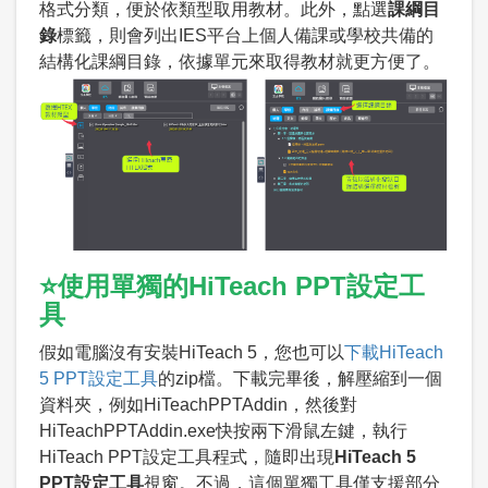
格式分類，便於依類型取用教材。此外，點選
課綱目
錄
標籤，則會列出IES平台上個人備課或學校共備的
結構化課綱目錄，依據單元來取得教材就更方便了。
⭐使用單獨的HiTeach PPT設定工
具
假如電腦沒有安裝HiTeach 5，您也可以
下載HiTeach
5 PPT設定工具
的zip檔。下載完畢後，解壓縮到一個
資料夾，例如HiTeachPPTAddin，然後對
HiTeachPPTAddin.exe快按兩下滑鼠左鍵，執行
HiTeach PPT設定工具程式，隨即出現
HiTeach 5
PPT設定工具
視窗。不過，這個單獨工具僅支援部分