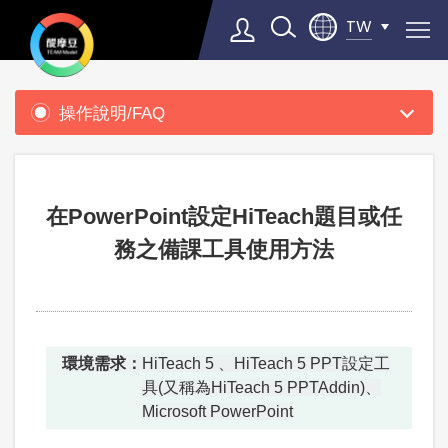
TW
產
品
操作說明/FAQ
支
Select Language
▼
援
在PowerPoint設定HiTeach題目或任
務之備課工具使用方法
環境需求：
HiTeach 5 、HiTeach 5 PPT設定工
具(又稱為HiTeach 5 PPTAddin)、
Microsoft PowerPoint