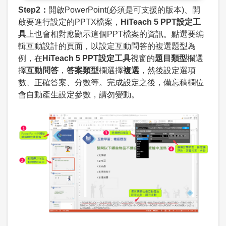
Step2：
開啟PowerPoint(必須是可支援的版本)、開
啟要進行設定的PPTX檔案，
HiTeach 5 PPT設定工
具
上也會相對應顯示這個PPT檔案的資訊。點選要編
輯互動設計的頁面，以設定互動問答的複選題型為
例，在
HiTeach 5 PPT設定工具
視窗的
題目類型
欄選
擇
互動問答
，
答案類型
欄選擇
複選
，然後設定選項
數、正確答案、分數等。完成設定之後，備忘稿欄位
會自動產生設定參數，請勿變動。