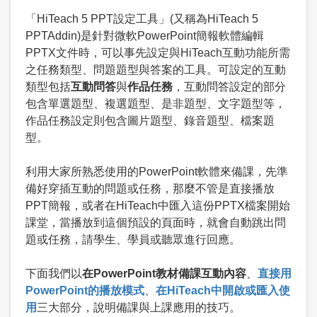
「HiTeach 5 PPT設定工具」(又稱為HiTeach 5
PPTAddin)是針對微軟PowerPoint簡報軟體編輯
PPTX文件時，可以事先設定與HiTeach互動功能所需
之任務類型、問題題型與答案的工具。可設定的互動
類型包括
互動問答
與
作品任務
，互動問答設定的部分
包含單選題型、複選題型、是非題型、文字題型等，
作品任務設定則包含圖片題型、錄音題型、檔案題
型。
利用大家所熟悉使用的PowerPoint軟體來備課，先準
備好穿插互動的問題或任務，那麼不管是直接播放
PPT簡報，或者在HiTeach中匯入這份PPTX檔案開始
課堂，當播放到這個預設的頁面時，就會自動跳出問
題或任務，請學生、學員或聽眾進行回應。
下面我們以
在PowerPoint教材備課互動內容
、
直接用
PowerPoint的播放模式
、
在HiTeach中開啟或匯入使
用
三大部分，說明備課與上課應用的技巧。