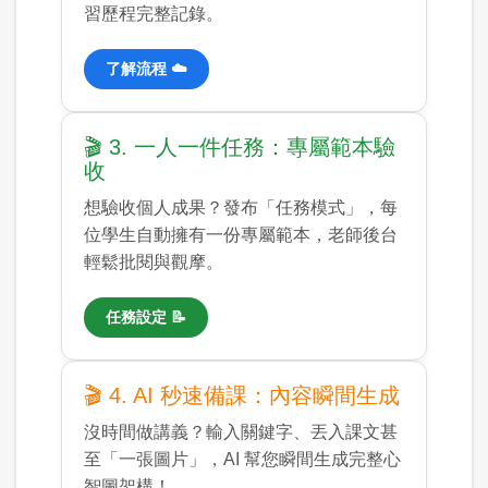
習歷程完整記錄。
了解流程 ☁️
🎬 3. 一人一件任務：專屬範本驗
收
想驗收個人成果？發布「任務模式」，每
位學生自動擁有一份專屬範本，老師後台
輕鬆批閱與觀摩。
任務設定 📝
🎬 4. AI 秒速備課：內容瞬間生成
沒時間做講義？輸入關鍵字、丟入課文甚
至「一張圖片」，AI 幫您瞬間生成完整心
智圖架構！