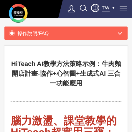
TW
產
品
操作說明/FAQ
支
Select Language
▼
援
HiTeach AI教學方法策略示例：牛肉麵
開店計畫-協作+心智圖+生成式AI 三合
一功能應用
腦力激盪、課堂教學的