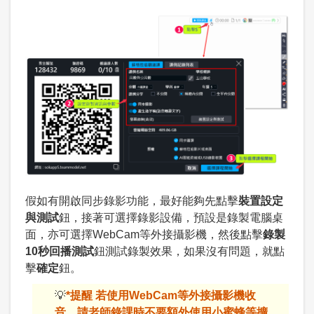
假如有開啟同步錄影功能，最好能夠先點擊
裝置設定
與測試
鈕，接著可選擇錄影設備，預設是錄製電腦桌
面，亦可選擇WebCam等外接攝影機，然後點擊
錄製
10秒回播測試
鈕測試錄製效果，如果沒有問題，就點
擊
確定
鈕。
💡
*提醒 若使用WebCam等外接攝影機收
音，請老師錄課時不要額外使用小蜜蜂等擴