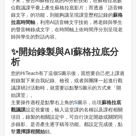
下來，整合AI蘇格拉底的AI分析技術，在蘇格拉底數
位觀議課平臺上產生蘇格拉底影片；而透過「語音轉
錄文字」的功能，則能夠讓呈現課堂歷程記錄的
蘇格
拉底時間軸
，利用AI語音轉文字技術，將老師與學生
的聲音轉錄成文字，在時間軸上依時間序分別呈現老
師與學生的對話內容。
✨開始錄製與AI蘇格拉底分
析
您的HiTeach有了這個S圖示後，當想要自己把上課過
程錄製下來自我紀錄、檢視，或者與團隊一起進行觀
議課研討活動時，就需要以點擊S圖示的方式來「開
始課堂」。
主要操作過程是點擊右上角的
S
圖示，出現
蘇格拉底
觀議課
設定視窗後，輸入這堂課的名稱以及課程相關
項目，錄製的相關設定中，可自行決定開啟或關閉同
步錄影、是否產生逐字稿等功能。都設定完成後，點
擊
選擇課程開始
鈕。