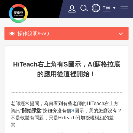
TW
產
品
操作說明/FAQ
支
Select Language
▼
援
HiTeach右上角有S圖示，AI蘇格拉底
的應用從這裡開始！
老師經常提問，為何看到有些老師的HiTeach右上方
資訊"
開始課堂
"按鈕旁邊有個
S
圖示，我的怎麼沒有？
不是軟體有問題，只是HiTeach附加授權模組的差
異。