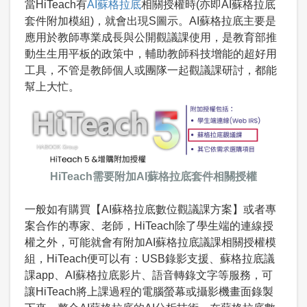
當HiTeach有
AI蘇格拉底
相關授權時(亦即AI蘇格拉底
套件附加模組)，就會出現S圖示。AI蘇格拉底主要是
應用於教師專業成長與公開觀議課使用，是教育部推
動生生用平板的政策中，輔助教師科技增能的超好用
工具，不管是教師個人或團隊一起觀議課研討，都能
幫上大忙。
HiTeach需要附加AI蘇格拉底套件相關授權
一般如有購買【AI蘇格拉底數位觀議課方案】或者專
案合作的專家、老師，HiTeach除了學生端的連線授
權之外，可能就會有附加AI蘇格拉底議課相關授權模
組，HiTeach便可以有：USB錄影支援、蘇格拉底議
課app、AI蘇格拉底影片、語音轉錄文字等服務，可
讓HiTeach將上課過程的電腦螢幕或攝影機畫面錄製