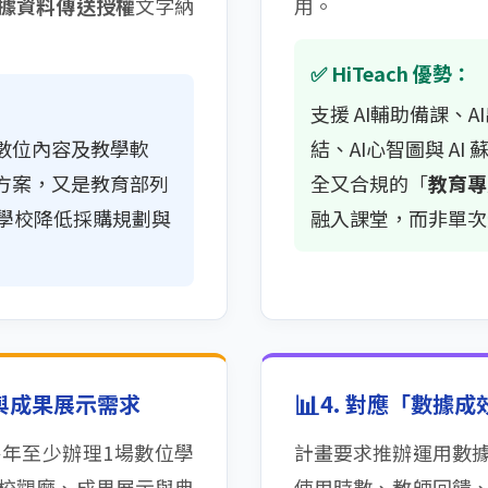
據資料傳送授權
文字納
用。
✅ HiTeach 優勢：
支援 AI輔助備課、A
數位內容及教學軟
結、AI心智圖與 A
方案，又是教育部列
全又合規的「
教育專
與學校降低採購規劃與
融入課堂，而非單次
📊
」與成果展示需求
4. 對應「數據
年至少辦理1場數位學
計畫要求推辦運用數
校觀摩、成果展示與典
使用時數、教師回饋