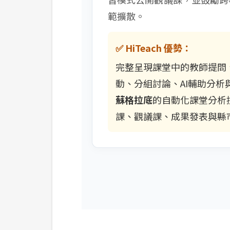
範擴散。
✅ HiTeach 優勢：
完整呈現課堂中的教師提問
動、分組討論、AI輔助分析
蘇格拉底
的自動化課堂分析
課、觀議課、成果發表與縣