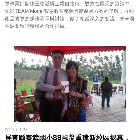
際事業部副總王緒溢博士親自接待。雙方在兩天的洽談中，
先從TEAM Model智慧教室整個具體產品方案的了解，再到
產品實際的操作演示與討論，做了相當深入的交流，未來將
在波蘭進行積極的合作推廣。
2011-09-28
屏東縣泰武國小88風災重建新校區揭幕，