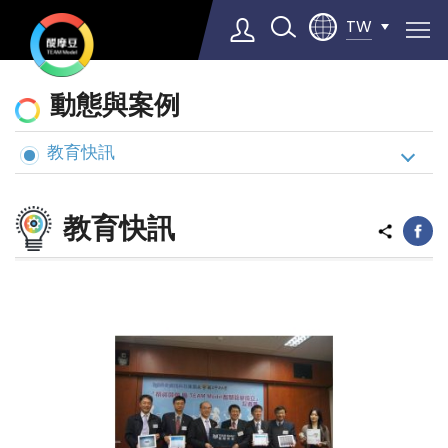
TW
動
動態與案例
態
與
教育快訊
Select Language
▼
案
例
教育快訊