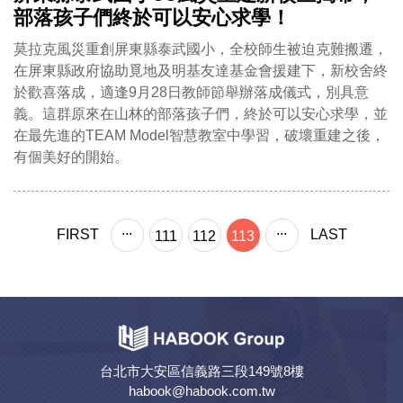
部落孩子們終於可以安心求學！
莫拉克風災重創屏東縣泰武國小，全校師生被迫克難搬遷，
在屏東縣政府協助覓地及明基友達基金會援建下，新校舍終
於歡喜落成，適逢9月28日教師節舉辦落成儀式，別具意
義。這群原來在山林的部落孩子們，終於可以安心求學，並
在最先進的TEAM Model智慧教室中學習，破壞重建之後，
有個美好的開始。
...
...
FIRST
LAST
111
112
113
台北市大安區信義路三段149號8樓
habook@habook.com.tw