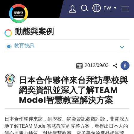
TW
動
動態與案例
態
與
教育快訊
Select Language
▼
案
例
2012/09/03
日本合作夥伴來台拜訪學校與
網奕資訊並深入了解TEAM
Model智慧教室解決方案
日本合作夥伴來訪，到學校、網奕資訊參觀討論，非常深入
地了解TEAM Model智慧教室的完整方案，看得出日本人的
細心與用心特質。對於智慧教室、電子書包的產品相當認