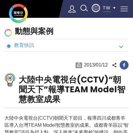
TW
動
動態與案例
態
與
教育快訊
Select Language
▼
案
例
2013/01/12
大陸中央電視台(CCTV)“朝
聞天下”報導TEAM Model智
慧教室成果
大陸中央電視台(CCTV)朝聞天下節目，報導四川成都青羊
區導入台灣TEAM Model智慧教室的成果。成都青羊區以“智
慧教室”項目為切入點，深入推進“未來學校”的建設，朝向高