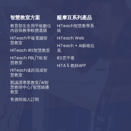
智慧教室方案
醍摩豆系列產品
教育部生生用平板數位
HiTeach智慧教學系
內容與教學軟體選購
統
方
HiTeach平板電腦智
HiTeach Web
慧教室
HiTeach + AI蘇格拉
HiTeach IRS智慧教室
底
HiTeach PBL/TBL智
IES雲平臺
慧教室
HiTA 5 教師APP
HiTeach遠距混成智
慧教室
觀議課專業教室/AI智
慧教研中心/智慧錄播
教室
售價與個人訂閱