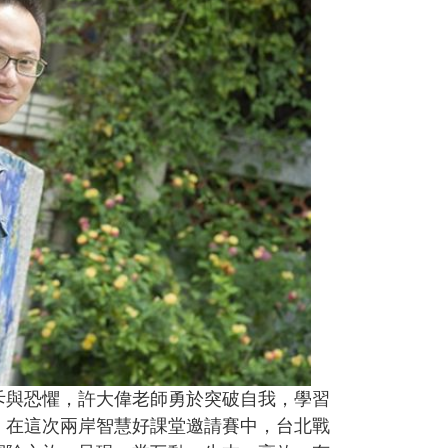
斥與恐懼，許大偉老師勇於突破自我，學習
。在這次兩岸智慧好課堂邀請賽中，台北戰