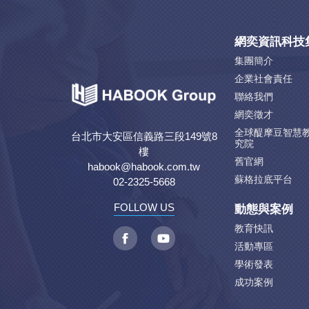
網奕資訊科技
集團簡介
企業社會責任
聯絡我們
網奕徵才
全球醍摩豆智慧
台北市大安區信義路三段149號8
究院
樓
舊官網
habook@habook.com.tw
蘇格拉底平台
02-2325-5668
動態與案例
FOLLOW US
教育快訊
活動專區
學術發表
成功案例