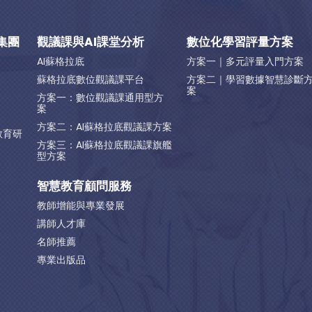
集團
觀議課與AI課堂分析
數位化學習評量方案
AI蘇格拉底
方案一｜多元評量入門方案
蘇格拉底數位觀議課平台
方案二｜學習數據智慧診斷
案
方案一：數位觀議課通用型方
案
方案二：AI蘇格拉底觀議課方案
教育研
方案三：AI蘇格拉底觀議課旗艦
型方案
智慧教育顧問服務
教師增能與專業發展
講師人才庫
名師推薦
專業出版品