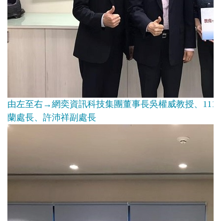
由左至右→網奕資訊科技集團董事長吳權威教授、11
蘭處長、許沛祥副處長