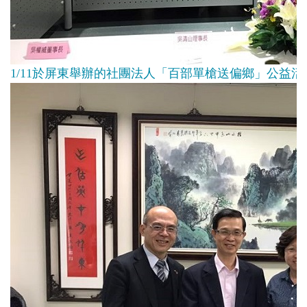
1/11於屏東舉辦的社團法人「百部單槍送偏鄉」公益