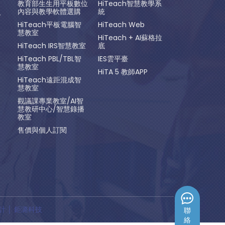
教育部生生用平板數位
HiTeach智慧教學系
內容與教學軟體選購
統
方
HiTeach平板電腦智
HiTeach Web
慧教室
HiTeach + AI蘇格拉
HiTeach IRS智慧教室
底
HiTeach PBL/TBL智
IES雲平臺
慧教室
HiTA 5 教師APP
HiTeach遠距混成智
慧教室
觀議課專業教室/AI智
慧教研中心/智慧錄播
教室
售價與個人訂閱
計
│ 鉅潞科技
聯
絡