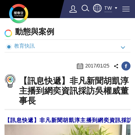
TW
動
動態與案例
態
與
教育快訊
Select Language
▼
案
例
2017/01/25
【訊息快遞】非凡新聞胡凱淳
主播到網奕資訊採訪吳權威董
事長
【訊息快遞】非凡新聞胡凱淳主播到網奕資訊採訪