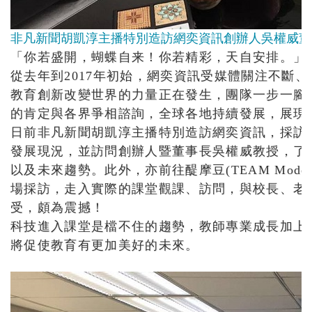
非凡新聞胡凱淳主播特別造訪網奕資訊創辦人吳權威董
「你若盛開，蝴蝶自来！你若精彩，天自安排。」
從去年到2017年初始，網奕資訊受媒體關注不斷、報導
教育創新改變世界的力量正在發生，團隊一步一腳
的肯定與各界爭相諮詢，全球各地持續發展，展現
日前非凡新聞胡凱淳主播特別造訪網奕資訊，採訪醍摩豆
發展現況，並訪問創辦人暨董事長吳權威教授，了
以及未來趨勢。此外，亦前往醍摩豆(TEAM Mod
場採訪，走入實際的課堂觀課、訪問，與校長、老
受，頗為震撼！
科技進入課堂是檔不住的趨勢，教師專業成長加上
將促使教育有更加美好的未來。