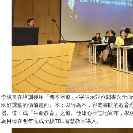
李校長在培訓後用「魂本器道」4字表示對容閎書院全
國好課堂的價值趨向。本：以容為本，容閎書院的教育
器。道：成「生命教育」之道。他雄心壯志地宣布，學
為目標在明年完成全校TBL智慧教室導入。