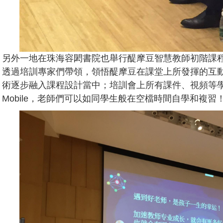
另外一地在珠海容閎書院也舉行醍摩豆智慧教師初階課
透過培訓專家們帶領，領悟醍摩豆在課堂上所發揮的互動
術逐步融入課程設計當中；培訓會上所有課件、視頻等學習資
Mobile，老師們可以如同學生般在空檔時間自學和複習