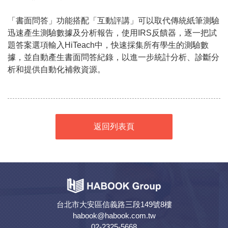
「書面問答」功能搭配「互動評講」可以取代傳統紙筆測驗
迅速產生測驗數據及分析報告，使用IRS反饋器，逐一把試
題答案選項輸入HiTeach中，快速採集所有學生的測驗數
據，並自動產生書面問答紀錄，以進一步統計分析、診斷分
析和提供自動化補救資源。
返回列表頁
台北市大安區信義路三段149號8樓
habook@habook.com.tw
02-2325-5668