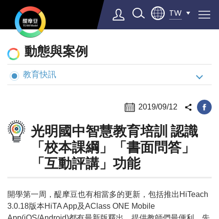
TW
動
動態與案例
態
與
教育快訊
Select Language
▼
案
例
2019/09/12
光明國中智慧教育培訓 認識
「校本課綱」「書面問答」
「互動評講」功能
開學第一周，醍摩豆也有相當多的更新，包括推出HiTeach
3.0.18版本HiTA App及AClass ONE Mobile
App(iOS/Android)都有最新版釋出，提供教師們最便利、先