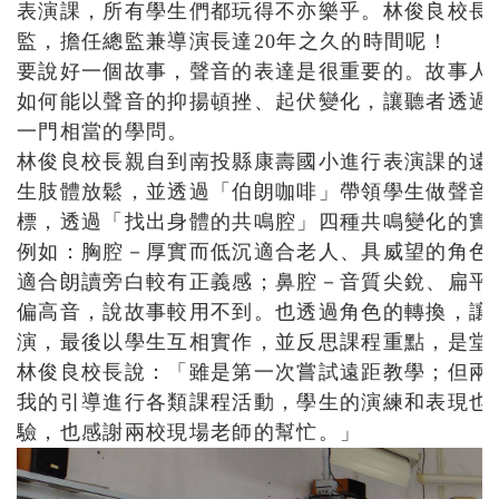
表演課，所有學生們都玩得不亦樂乎。林俊良校長
監，擔任總監兼導演長達20年之久的時間呢！
要說好一個故事，聲音的表達是很重要的。故事人
如何能以聲音的抑揚頓挫、起伏變化，讓聽者透過
一門相當的學問。
林俊良校長親自到南投縣康壽國小進行表演課的遠
生肢體放鬆，並透過「伯朗咖啡」帶領學生做聲音
標，透過「找出身體的共鳴腔」四種共鳴變化的實
例如：胸腔－厚實而低沉適合老人、具威望的角色
適合朗讀旁白較有正義感；鼻腔－音質尖銳、扁平
偏高音，說故事較用不到。也透過角色的轉換，讓
演，最後以學生互相實作，並反思課程重點，是堂
林俊良校長說：「雖是第一次嘗試遠距教學；但兩
我的引導進行各類課程活動，學生的演練和表現也
驗，也感謝兩校現場老師的幫忙。」