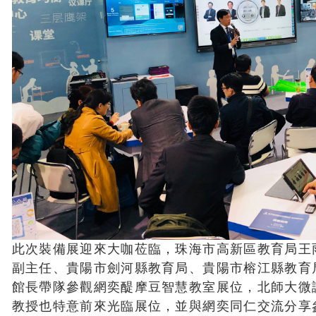
此次裝備展迎來大咖莅臨，珠海市高新區教育局王
副主任、貴陽市劍河縣教育局、貴陽市榕江縣教育
館長帶隊參觀網奕醍摩豆智慧教室展位，北師大微
教授也特意前來光臨展位，並與網奕同仁交流分享