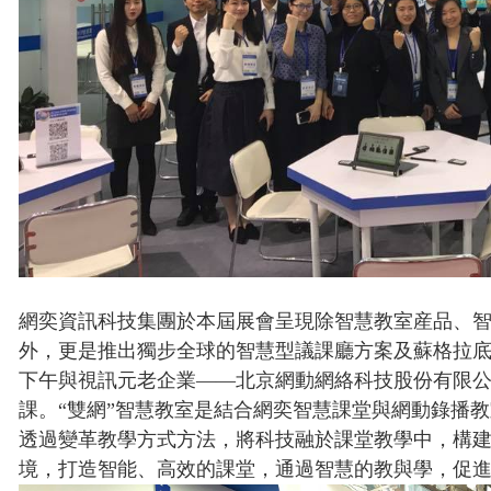
網奕資訊科技集團於本屆展會呈現除智慧教室産品、
外，更是推出獨步全球的智慧型議課廳方案及蘇格拉底A
下午與視訊元老企業——北京網動網絡科技股份有限公司
課。“雙網”智慧教室是結合網奕智慧課堂與網動錄播
透過變革教學方式方法，將科技融於課堂教學中，構
境，打造智能、高效的課堂，通過智慧的教與學，促