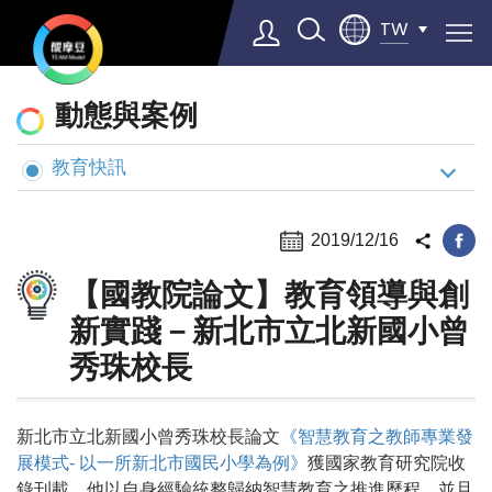
TW
動
動態與案例
態
與
教育快訊
Select Language
▼
案
例
2019/12/16
【國教院論文】教育領導與創
新實踐－新北市立北新國小曾
秀珠校長
新北市立北新國小曾秀珠校長論文
《智慧教育之教師專業發
展模式- 以一所新北市國民小學為例》
獲國家教育研究院收
錄刊載。他以自身經驗統整歸納智慧教育之推進歷程，並且