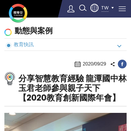
TW
動
動態與案例
態
與
教育快訊
Select Language
▼
案
例
2020/09/29
分享智慧教育經驗 龍潭國中林
玉君老師參與親子天下
【2020教育創新國際年會】