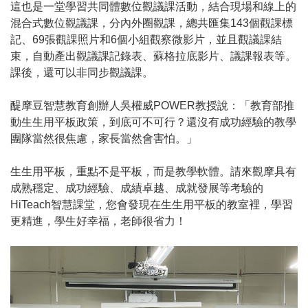
這也是一堂學習共同體數位觀議課活動，結合現場和線上的
混合式數位觀議課，分內外圈觀課，總共匯集143個觀課標
記、69張觀課照片和6個小組觀察微影片，並且觀議課結
束，自動產出觀議課記錄表、蘇格拉底影片、議課報表等。
課後，還可以非同步觀議課。
醍摩豆智慧教育創辦人吳權威POWER教授說：「教育部推
動生生用平板政策，到底可不可行？還沒有成功經驗的教學
團隊當然很焦慮，家長當然會害怕。」
生生用平板，重點不是平板，而是教學軟體。請來觀摩具有
成熟穩定、成功經驗、成績卓越、成就發展等考驗的
HiTeach智慧課堂，您會發現在生生用平板的教室裡，學習
更精進，學生好幸福，老師很省力！