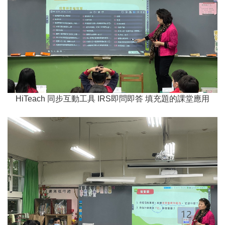
HiTeach 同步互動工具 IRS即問即答 填充題的課堂應用