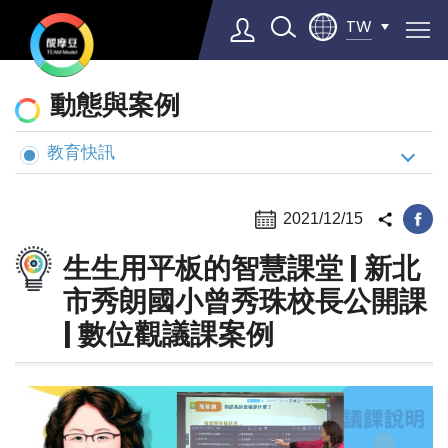
TW
動
動態與案例
態
與
教育快訊
Select Language
▼
案
例
2021/12/15
生生用平板的智慧課堂 | 新北
市秀朗國小曾秀珠校長公開課
| 數位觀議課案例