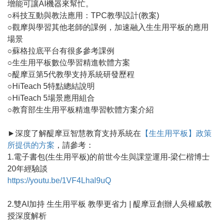
增能可讓AI機器來幫忙。
○科技互動與教法應用：TPC教學設計(教案)
○觀摩與學習其他老師的課例，加速融入生生用平板的應用
場景
○蘇格拉底平台有很多參考課例
○生生用平板數位學習精進軟體方案
○醍摩豆第5代教學支持系統研發歷程
○HiTeach 5特點總結說明
○HiTeach 5場景應用組合
○教育部生生用平板精進學習軟體方案介紹
►深度了解醍摩豆智慧教育支持系統在
【生生用平板】政策
所提供的方案
，請參考：
1.電子書包(生生用平板)的前世今生與課堂運用-梁仁楷博士
20年經驗談
https://youtu.be/1VF4Lhal9uQ
2.雙AI加持 生生用平板 教學更省力 | 醍摩豆創辦人吳權威教
授深度解析