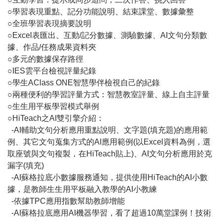
○學習表現重點、記分功能說明、結束課堂、數據彙整
○全班學習表現摘要說明
○Excel表匯出、互動/記分數據、測驗數據、AI文句分類數
據、作品/任務成果資料夾
○多元的數據保存路徑
○IES雲平台檢視評量紀錄
○學生AClass ONE智慧學伴檢視自己的紀錄
○兩種便利的學習評量方式：智慧教室評量、線上自主評量
○生生用平板學習模式舉例
○HiTeach之AI雙引擎介紹：
-AI輔助文句分析應用重點說明、文字題(填充題)的應用範
例、其它文句蒐集方式的AI應用範例(以Excel資料為例，選
取座號與文句複製，在HiTeach貼上)、AI文句分析應用於克
漏字(填充)
-AI蘇格拉底小數據服務通知，提供使用HiTeach的AI小數
據，是教師生生用平板融入教學的AI小教練
-依據TPC應用指數幫助教師增能
-AI蘇格拉底應用AI機器學習，看了超過10萬堂課例！技術