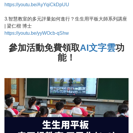
https://youtu.be/AyYqiCkDpUU
3.智慧教室的多元評量如何進行？生生用平板大師系列講座
| 梁仁楷 博士
https://youtu.be/yyWOcb-qShw
參加活動免費領取
AI文字雲
功
能！