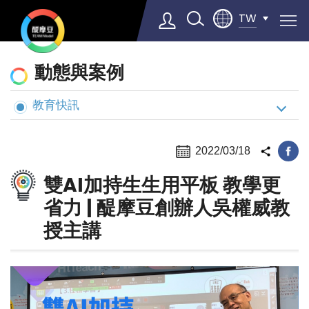
TW
動
動態與案例
態
與
教育快訊
Select Language
▼
案
例
2022/03/18
雙AI加持生生用平板 教學更
省力 | 醍摩豆創辦人吳權威教
授主講