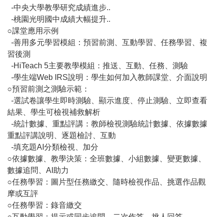
-中央大學教學研究成績進步..
-桃園光明國中成績大幅提升..
○課堂應用示例
-善用多元學習模組：預習前測、互動學習、任務學習、複
習後測
-HiTeach 5主要教學模組：推送、互動、任務、測驗
-學生端Web IRS說明：學生如何加入教師課堂、介面說明
○預習前測之測驗示範：
-選試卷讓學生即時測驗、顯示進度、停止測驗、立即查看
結果、學生可檢視補救解析
-統計數據、重點評講：教師檢視測驗統計數據、依據數據
重點評講說明、逐題檢討、互動
-填充題AI分類檢視、加分
○依據數據、教學決策：全班數據、小組數據、變更數據、
數據追問、AI助力
○任務學習：圖片型任務繳交、隨時檢視作品、挑選作品觀
摩或互評
○任務學習：錄音繳交
○互動學習：提示或同步追問，二次作答、挑人回答