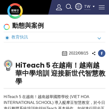
TW
動
動態與案例
態
與
教育快訊
Select Language
▼
案
例
2022/08/15
HiTeach 5 在越南！越南越
華中學培訓 迎接新世代智慧教
學
HiTeach 5 在越南！越南越華國際學校 (VIET HOA
INTERNATIONAL SCHOOL) 導入醍摩豆智慧教室，於今日
進行整體系統培訓包括HiTeach 基本操作，如何進行同步互