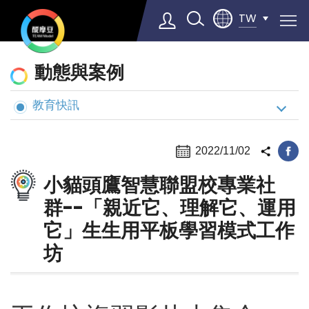
TW
動
動態與案例
態
與
教育快訊
Select Language
▼
案
例
2022/11/02
小貓頭鷹智慧聯盟校專業社
群--「親近它、理解它、運用
它」生生用平板學習模式工作
坊