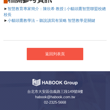
►
智慧教育專家簡介：陳欣希 教授 | 小貓頭鷹智慧聯盟校總
校長
►
小貓頭鷹教學法 – 聽說讀寫有策略 智慧教學是關鍵
返回列表頁
台北市大安區信義路三段149號8樓
habook@habook.com.tw
02-2325-5668