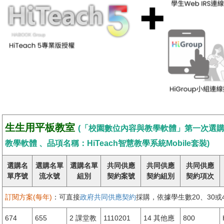
生生用平板教室
(「校園數位內容與教學軟體」第一次選購名單
教學軟體 、品項名稱：HiTeach智慧教學系統Mobile套裝)
選購名
選購名單
選購名單
共同供應
共同供應
共同供應
單序號
流水號
組別
契約案號
契約組別
契約項次
訂閱方案(每年)
：可直接
政府共同供應契約
採購，依據學生數20、30
674
655
2 課堂教
1110201
14 其他應
800