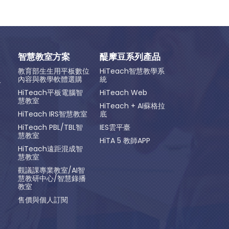
智慧教室方案
醍摩豆系列產品
教育部生生用平板數位
HiTeach智慧教學系
內容與教學軟體選購
統
方
HiTeach平板電腦智
HiTeach Web
慧教室
HiTeach + AI蘇格拉
HiTeach IRS智慧教室
底
HiTeach PBL/TBL智
IES雲平臺
慧教室
HiTA 5 教師APP
HiTeach遠距混成智
慧教室
觀議課專業教室/AI智
慧教研中心/智慧錄播
教室
售價與個人訂閱