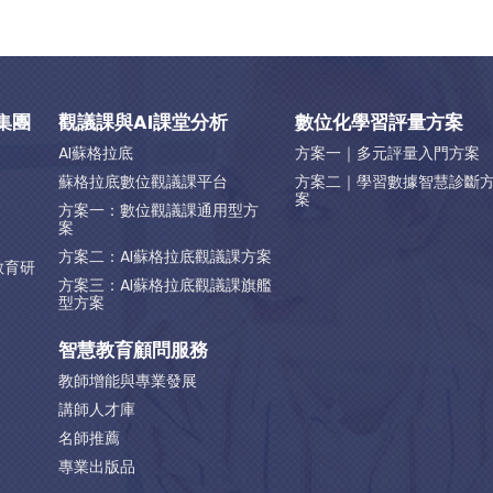
集團
觀議課與AI課堂分析
數位化學習評量方案
AI蘇格拉底
方案一｜多元評量入門方案
蘇格拉底數位觀議課平台
方案二｜學習數據智慧診斷
案
方案一：數位觀議課通用型方
案
方案二：AI蘇格拉底觀議課方案
教育研
方案三：AI蘇格拉底觀議課旗艦
型方案
智慧教育顧問服務
教師增能與專業發展
講師人才庫
名師推薦
專業出版品