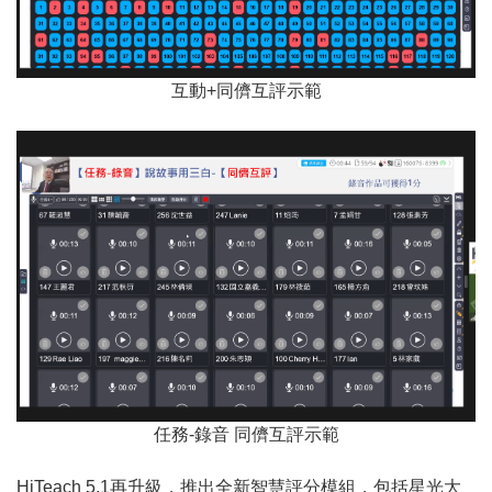
互動+同儕互評示範
任務-錄音 同儕互評示範
HiTeach 5.1再升級，推出全新智慧評分模組，包括星光大