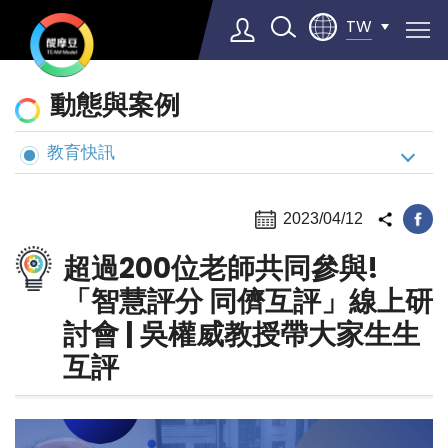
TW
動
動態與案例
態
與
教育快訊
Select Language
▼
案
例
2023/04/12
超過200位老師共同參與!
「智慧評分 同儕互評」線上研
討會 | 吳權威教授帶大家生生
互評