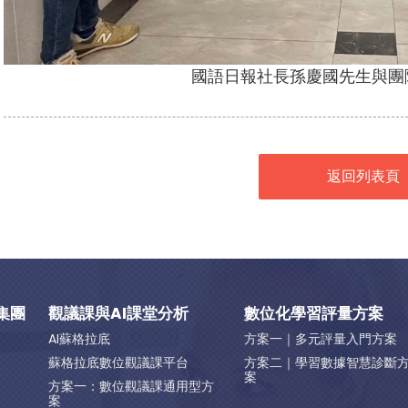
國語日報社長孫慶國先生與團
返回列表頁
集團
觀議課與AI課堂分析
數位化學習評量方案
AI蘇格拉底
方案一｜多元評量入門方案
蘇格拉底數位觀議課平台
方案二｜學習數據智慧診斷
案
方案一：數位觀議課通用型方
案