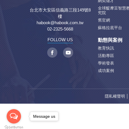
網奕徵才
全球醍摩豆智慧
台北市大安區信義路三段149號8
究院
樓
舊官網
habook@habook.com.tw
蘇格拉底平台
02-2325-5668
動態與案例
FOLLOW US
教育快訊
活動專區
學術發表
成功案例
隱私權聲明
Message us