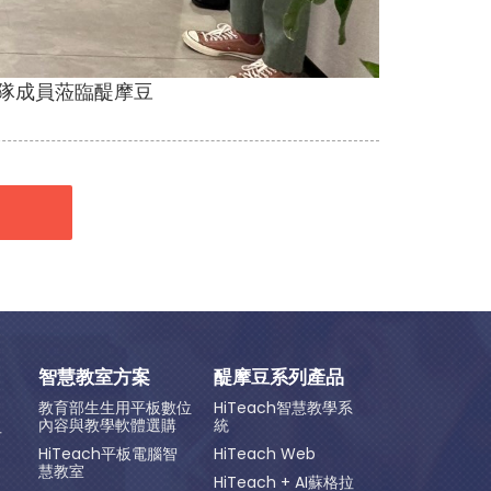
隊成員蒞臨醍摩豆
智慧教室方案
醍摩豆系列產品
教育部生生用平板數位
HiTeach智慧教學系
內容與教學軟體選購
統
方
HiTeach平板電腦智
HiTeach Web
慧教室
HiTeach + AI蘇格拉