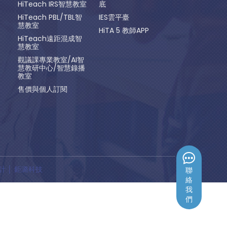
HiTeach IRS智慧教室
底
HiTeach PBL/TBL智
IES雲平臺
慧教室
HiTA 5 教師APP
HiTeach遠距混成智
慧教室
觀議課專業教室/AI智
慧教研中心/智慧錄播
教室
售價與個人訂閱
計
│ 鉅潞科技
聯
絡
我
們