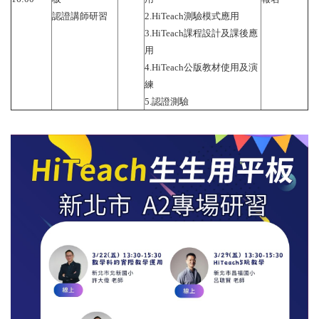
認證講師研習
2.HiTeach測驗模式應用
3.HiTeach課程設計及課後應
用
4.HiTeach公版教材使用及演
練
5.認證測驗