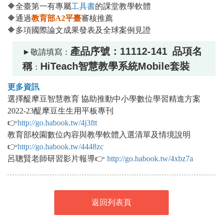
🔶
全臺第一有專屬
工具書
的課堂教學軟體
🔶通過
教育部A2平臺
審核推薦
🔶多項國際論文成果發表及全球案例見證
產品序號：
11112-141
品項名
►敬請填寫：
稱
HiTeach智慧教學系統Mobile套裝
：
更多資訊
選擇醍摩豆智慧教育 協助推動中小學數位學習精進方案
2022-23醍摩豆生生用平板專刊
👉
http://go.habook.tw/4j3ftt
教育部校園數位內容與教學軟體入選清單及情境說明
👉
http://go.habook.tw/4448zc
呂聰賢老師研習影片報導👉
http://go.habook.tw/4xbz7a
返回列表頁