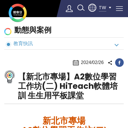
TW
動
動態與案例
態
與
教育快訊
Select Language
▼
案
例
2024/02/26
【新北市專場】A2數位學習
工作坊(二) HiTeach軟體培
訓 生生用平板課堂
新北市專場