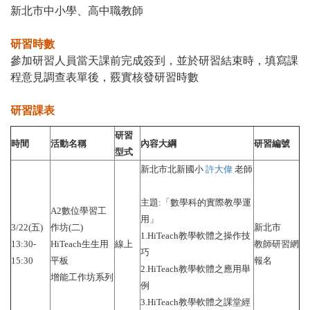
新北市中小學、高中職教師
研習時數
參加研習人員當天課前完成簽到，並於研習結束時，填寫課
程意見調查表單後，覈實核發研習時數
研習課表
研習
時間
活動名稱
內容大綱
研習編號
型式
新北市北新國小
許大偉
老師
主題:「數學科的實際教學運
A2數位學習工
用」
3/22(五)
作坊(二)
新北市
1.HiTeach教學軟體之操作技
13:30-
HiTeach生生用
線上
教師研習網
巧
15:30
平板
報名
2.HiTeach教學軟體之應用舉
增能工作坊系列
例
3.HiTeach教學軟體之課堂經