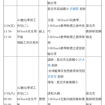
驗分享
新北市昌福國小
呂聰賢
老師
A2數位學習工
主題:「HiTeach5玩教學」
3/29(五)
作坊(二)
1.HiTeach教學軟體之操作技
新北市
13:30-
HiTeach生生用
線上
巧
教師研習網
15:30
平板
2.HiTeach教學軟體之應用舉
報名
增能工作坊系列
例
3.HiTeach教學軟體之課堂經
驗分享
講師：新北市北新國小
許大
偉
老師
/全球醍摩豆智慧教育研究院
石哲安
老師
場地：新北市板橋國小
A2數位學習工
3/30(六)
作坊(二)
課程大綱：
新北市
09:00-
HiTeach生生平
實體
1.HiTeach互動功能與教材應
​​​​​​​教師研習網
16:00
板
用
報名