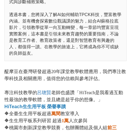
式與診斷補救策略。
透過本書，您將深入了解AI如何輔助TPCK科技，豐富教學
內涵。並有機會探索數位觀議課的魅力，結合AI蘇格拉底
影片，引領教學從單一向互動轉變，每一章節均豐富呈現
實際案例，這本書是引領未來教育趨勢的重要指南，不論
是教育工作者、教育政策者，還是對智慧教育有興趣的
人，都值得一讀。在教學的旅途上，它將成為你不可或缺
的良師益友。
醍摩豆在臺灣研發超過20年課堂教學軟體應用，我們專注教
學科技及相關應用，值得您的信賴與參考評估。
專注科技教學的
呂聰賢
老師也盛讚「HiTeach是我看過互動
性最強的教學軟體，並且總是超乎你的想像。」
HiTeach生生用平板 榮譽事蹟
🔶全臺生生用平板超過
萬間
教室導入
🔶生生用平板系列研習 超過
1萬
人次參與
🔶桃園市創新課堂教學競賽，包辦團體組及個人組
前三