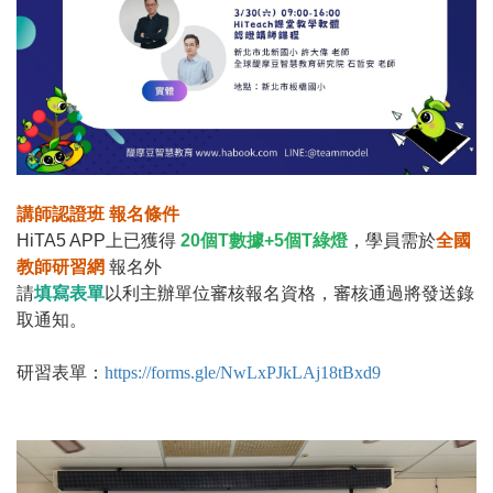
講師認證班 報名條件
HiTA5 APP上已獲得
20個T數據+5個T綠燈
，學員需於
全國
教師研習網
報名外
請
填寫表單
以利主辦單位審核報名資格，審核通過將發送錄
取通知。
研習表單：
https://forms.gle/NwLxPJkLAj18tBxd9