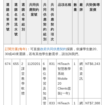
選
選
選
共同供
共
共
品項名稱
數
廠
共契價/專
購
購
購
應契約
同
同
量
牌
案價
名
名
名
案號
供
供
單
單
單
應
應
序
流
組
契
契
號
水
別
約
約
號
組
項
別
次
訂閱方案(每年)
：可直接
政府共同供應契約
採購，依據學生數20、
30或40來選購，若有其他學生數需求，請洽詢我們。
674
655
2
1120201
6
831
HiTeach
1
網
NT$6,243
課
數
智慧教學
奕
堂
位
系統
資
教
學
Mobile
訊
學
習
20
軟
及
Clients套
體
知
裝(一年)
識
管
833
HiTeach
1
網
NT$7,388