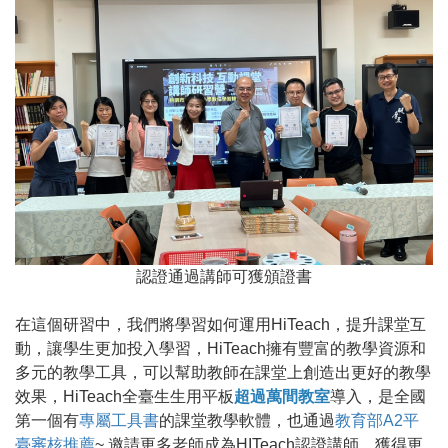
認證通過講師可獲頒證書
在這個研習中，我們將學習如何運用HiTeach，提升課堂互
動，讓學生更加投入學習，HiTeach擁有豐富的教學資源和
多元的教學工具，可以幫助教師在課堂上創造出更好的教學
效果，HiTeach全臺生生用平板
超過萬間教室
導入，是全國
第一個有
專屬工具書
的課堂教學軟體，也通過
教育部A2平
臺審核推薦
~ 邀請更多老師成為HITeach認證講師，獲得更