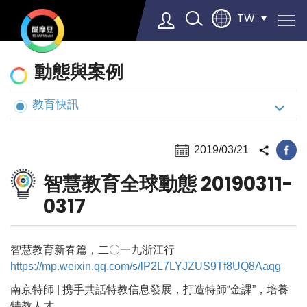
TW
動
動態與案例
態
與
教育快訊
Select Language
▼
案
例
2019/03/21
智慧教育全球動態 20190311-
0317
智慧教育新春篇，二〇一九浙江行
https://mp.weixin.qq.com/s/lP2L7LYJZUS9Tf8UQ8Aaqg
南京特師 | 携手共話特教信息發展，打造特師“金課”，培養
特教人才