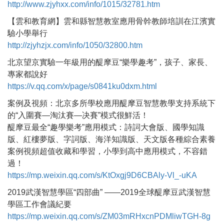
http://www.zjyhxx.com/info/1015/32781.htm
【雲和教育網】雲和縣智慧教室應用骨幹教師培訓在江濱實
驗小學舉行
http://zjyhzjx.com/info/1050/32800.htm
北京望京實驗一年級用的醍摩豆“樂學趣考”，孩子、家長、
專家都說好
https://v.qq.com/x/page/s0841ku0dxm.html
案例及視頻：北京多所學校應用醍摩豆智慧教學支持系統下
的“入圍賽—淘汰賽—决賽”模式很鮮活！
醍摩豆最全“趣學樂考”應用模式：詩詞大會版、國學知識
版、紅樓夢版、字詞版、海洋知識版、天文版各種綜合素養
案例視頻超值收藏和學習，小學到高中應用模式，不容錯
過！
https://mp.weixin.qq.com/s/KtOxgj9D6CBAly-Vl_-uKA
2019武漢智慧學區“四部曲” ——2019全球醍摩豆武漢智慧
學區工作會議紀要
https://mp.weixin.qq.com/s/ZM03mRHxcnPDMliwTGH-8g