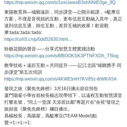
https://mp.weixin.qq.com/s/1oxUwwxB3shNNtE0ge_lfQ
東陽教育局—城鄉遠距，同步課堂—公開示範課，+醍摩豆
方案，不僅是音視頻的互動，更有信息互動融入其中，真正
達到信息互通，師生互動，差异互補的效果！歡迎觀
摩:tada::tada::tada:
https://coh5.cn/p/0dd52630.html…
聆聽花開的聲音——分享式智慧主體實踐活動
https://mp.weixin.qq.com/s/6f8OOKSK3PTNFXDh_T5log
教學技術＋遠距互動＝共同提升 ——記江北區“城鄉携手 同
步課堂”第五次培訓
https://mp.weixin.qq.com/s/4KWElmH7KV85z-ItrWKA5A
發現之旅《聚焦先鋒榜》3月16日播出節目預告
厦門陽翟小學在前校長楊志現帶領下，以遠程互動智慧課堂
打響名號，“同上一堂課 天涯若比鄰”專題片在“央視”發現之
旅頻道《聚焦先鋒榜》欄目播出。
爲楊校長，爲陽翟，爲醍摩豆(TEAM Model)點
贊:+1::+1::+1: