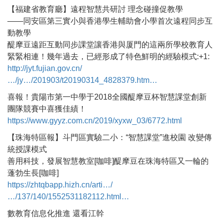
【福建省教育廳】遠程智慧共研討 理念碰撞促教學
——同安區第三實小與香港學生輔助會小學首次遠程同步互
動教學
醍摩豆遠距互動同步課堂讓香港與厦門的這兩所學校教育人
緊緊相連！幾年過去，已經形成了特色鮮明的經驗模式:+1:
http://jyt.fujian.gov.cn/
…/jy…/201903/t20190314_4828379.htm…
喜報！貴陽市第一中學于2018全國醍摩豆杯智慧課堂創新
團隊競賽中喜獲佳績！
https://www.gyyz.com.cn/2019/xyxw_03/6772.html
【珠海特區報】斗門區實驗二小：“智慧課堂”進校園 改變傳
統授課模式
善用科技，發展智慧教室[咖啡]醍摩豆在珠海特區又一輪的
蓬勃生長[咖啡]
https://zhtqbapp.hizh.cn/arti…/
…/137/140/1552531182112.html…
數教育信息化推進 還看江幹