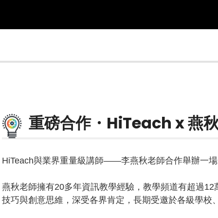
重磅合作・HiTeach x 
HiTeach與業界重量級講師——李燕秋老師合作舉辦一
燕秋老師擁有20多年資訊教學經驗，教學頻道有超過1
技巧與創意思維，深受各界肯定，長期受邀於各級學校