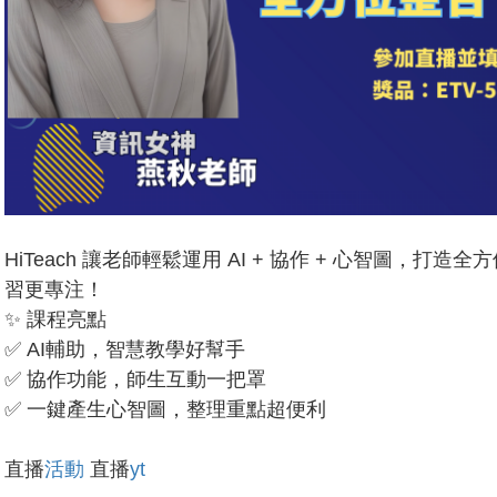
HiTeach 讓老師輕鬆運用 AI + 協作 + 心智圖，
習更專注！
✨ 課程亮點
✅ AI輔助，智慧教學好幫手
✅ 協作功能，師生互動一把罩
✅ 一鍵產生心智圖，整理重點超便利
直播
活動
直播
yt