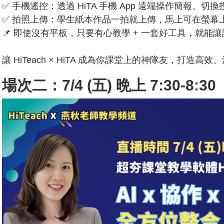
✅ 手機遙控：透過 HiTA 手機 App 遠端操作簡報、
✅ 拍照上傳：學生紙本作品一拍就上傳，馬上可在螢幕
📌 即使沒有平板，只要有心教學 + 一套好工具，就
讓 HiTeach × HiTA 成為你課堂上的神隊友，打造
場次二：7/4 (五) 晩上 7:30-8:30