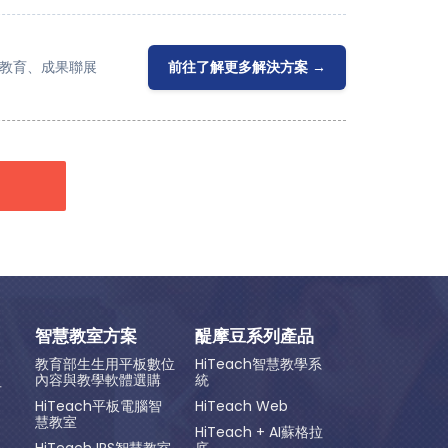
術教育、成果聯展
前往了解更多解決方案 →
智慧教室方案
醍摩豆系列產品
教育部生生用平板數位
HiTeach智慧教學系
內容與教學軟體選購
統
方
HiTeach平板電腦智
HiTeach Web
慧教室
HiTeach + AI蘇格拉
HiTeach IRS智慧教室
底