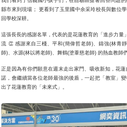
我們看到了信義國小孩子們，在體驗區搶著回答問題的
縣市來到現場； 更看到了玉里國中余采玲校長與數位
回學校深耕。
這張長長的感謝名單，代表的是花蓮教育的「進步力量」：
流 👏 感謝來自三棧、平和(簡偉哲老師)、鑄強(林青
師)、水源(林以將老師)、舞鶴(塗葦慈老師) 的熱血教師
正是因為有你們願意在週末走出家門、吸收新知，花蓮的數
諾，會繼續當各位老師最強的後盾，一起把「教室」變
出了花蓮教育的「未來式」。