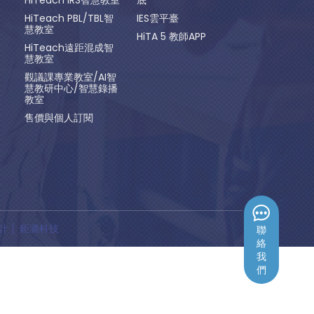
HiTeach PBL/TBL智
IES雲平臺
慧教室
HiTA 5 教師APP
HiTeach遠距混成智
慧教室
觀議課專業教室/AI智
慧教研中心/智慧錄播
教室
售價與個人訂閱
計
│ 鉅潞科技
聯
絡
我
們