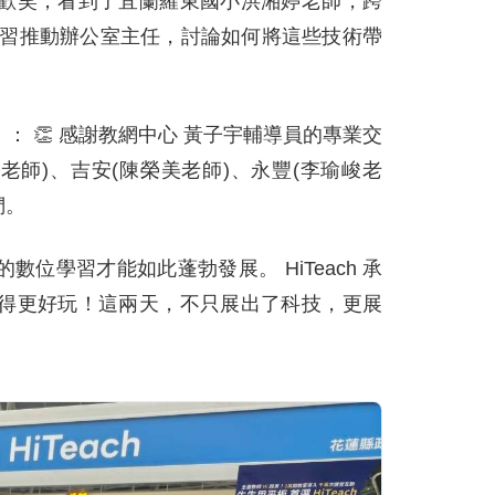
歡笑；看到了宜蘭羅東國小洪湘婷老師，跨
學習推動辦公室主任，討論如何將這些技術帶
 👏 感謝教網中心 黃子宇輔導員的專業交
靜老師)、吉安(陳榮美老師)、永豐(李瑜峻老
們。
位學習才能如此蓬勃發展。 HiTeach 承
得更好玩！這兩天，不只展出了科技，更展