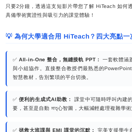
只要2分鐘，透過這支短影片帶您了解 HiTeach 如
具備學術實證性與吸引力的課堂體驗！
💡 為何大學適合用 HiTeach？四大亮點
✅
All-in-One 整合，無縫接軌 PPT：
一套軟體涵
與小組協作。直接整合教授們最熟悉的PowerPo
智慧教材，告別繁瑣的平台切換。
✅
便利的生成式AI助教：
課堂中可隨時呼叫內建的
要，甚至是自動 মাতৃ心智圖，大幅減輕處理複雜
✅
拯救大班課與 EMI 課堂的沉默：
完美支援學生自