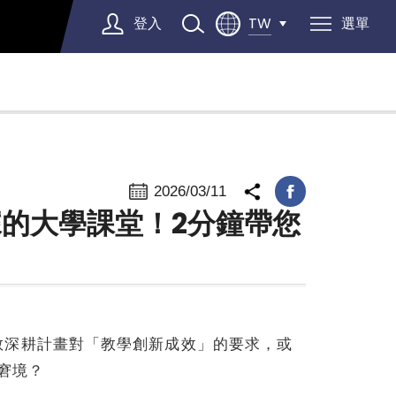
登入
選單
TW
Select Language
▼
2026/03/11
據的大學課堂！2分鐘帶您
教深耕計畫對「教學創新成效」的要求，或
窘境？