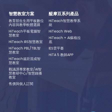
智慧教室方案
醍摩豆系列產品
教育部生生用平板數位
HiTeach智慧教學系
內容與教學軟體選購
統
方
HiTeach平板電腦智
HiTeach Web
慧教室
HiTeach + AI蘇格拉
HiTeach IRS智慧教室
底
HiTeach PBL/TBL智
IES雲平臺
慧教室
HiTA 5 教師APP
HiTeach遠距混成智
慧教室
觀議課專業教室/AI智
慧教研中心/智慧錄播
教室
售價與個人訂閱