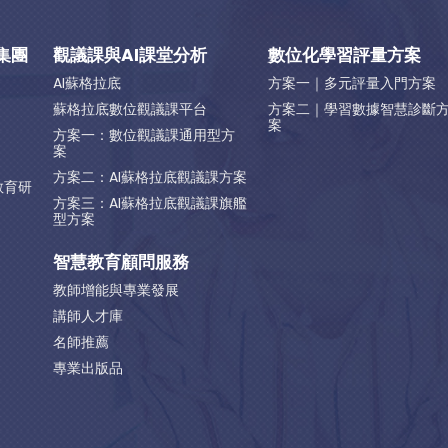
集團
觀議課與AI課堂分析
數位化學習評量方案
AI蘇格拉底
方案一｜多元評量入門方案
蘇格拉底數位觀議課平台
方案二｜學習數據智慧診斷
案
方案一：數位觀議課通用型方
案
方案二：AI蘇格拉底觀議課方案
教育研
方案三：AI蘇格拉底觀議課旗艦
型方案
智慧教育顧問服務
教師增能與專業發展
講師人才庫
名師推薦
專業出版品