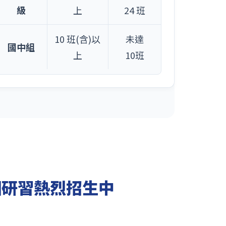
級
上
24 班
10 班(含)以
未達
國中組
上
10班
訓研習熱烈招生中