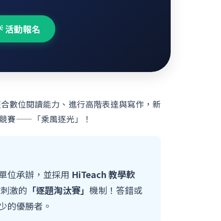
💡 活動報名
整合數位閱讀能力、進行高階表達與寫作，新
養競賽——「乘風逐光」！
單位承辦，並採用
HiTeach 教學軟
驗刺激的
「逐題淘汰賽」
機制！答錯或
少的優勝者。