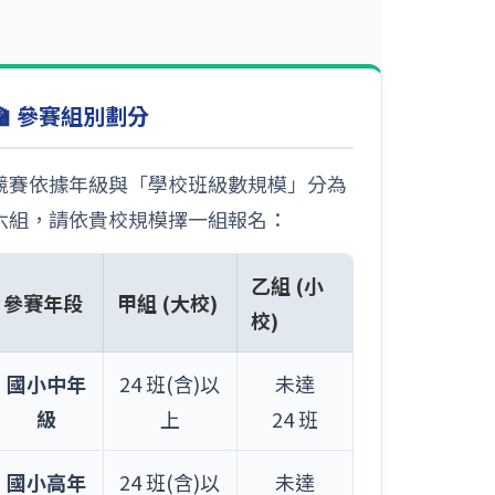
🏫 參賽組別劃分
競賽依據年級與「學校班級數規模」分為
六組，請依貴校規模擇一組報名：
乙組 (小
參賽年段
甲組 (大校)
校)
國小中年
24 班(含)以
未達
級
上
24 班
國小高年
24 班(含)以
未達