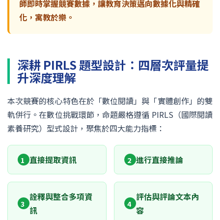
師即時掌握競賽數據，讓教育決策邁向數據化與精確
化，寓教於樂。
深耕 PIRLS 題型設計：四層次評量提
升深度理解
本次競賽的核心特色在於「數位閱讀」與「實體創作」的雙
軌併行。在數位挑戰環節，命題嚴格遵循 PIRLS（國際閱讀
素養研究）型式設計，聚焦於四大能力指標：
直接提取資訊
進行直接推論
1
2
詮釋與整合多項資
評估與評論文本內
3
4
訊
容