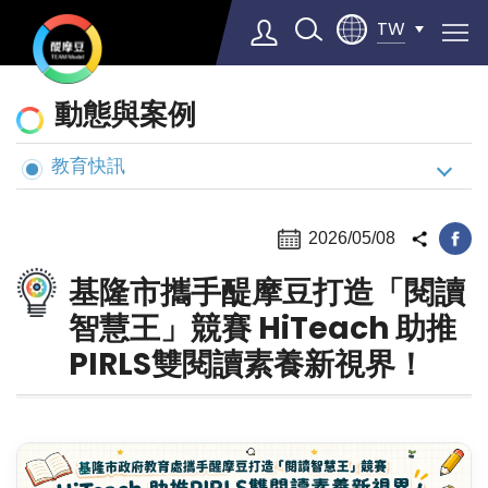
TW
動
動態與案例
態
與
教育快訊
Select Language
▼
案
例
2026/05/08
基隆市攜手醍摩豆打造「閱讀
智慧王」競賽 HiTeach 助推
PIRLS雙閱讀素養新視界！