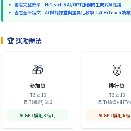
查看完整教學：
HiTeach 5 AI/GPT服務的生成式AI應用
查看全新論文：
AI 賦能課堂與差異化教學：以 HiTeach 為
🏆 獎勵辦法
🎁
🥈
參加獎
排行獎
T6 ≥ 10
T6 ≥ 10
且 T(綠燈) ≥ 2
且 T(綠燈)排行前
AI GPT模組 3 個月
AI GPT模組 6 