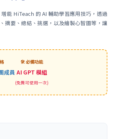
HiTeach 的 AI 輔助學習應用技巧，透過
、出題、摘要、總結、挑選，以及繪製心智圖等，讓
資格
🛠️ 必備功能
團成員
AI GPT 模組
(免費可使用一次)