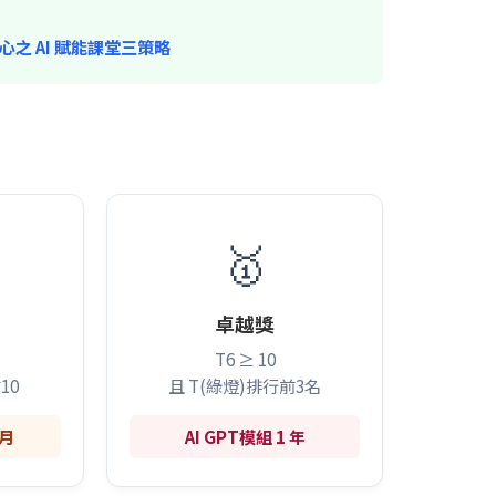
核心之 AI 賦能課堂三策略
🥇
卓越獎
T6 ≥ 10
10
且 T(綠燈)排行前3名
個月
AI GPT模組 1 年