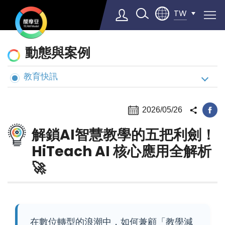
TW
動
動態與案例
態
與
教育快訊
Select Language
▼
案
例
2026/05/26
解鎖AI智慧教學的五把利劍！
HiTeach AI 核心應用全解析
🚀
在數位轉型的浪潮中，如何兼顧「教學減