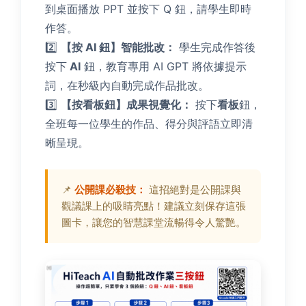
到桌面播放 PPT 並按下 Q 鈕，請學生即時
作答。
2️⃣
【按 AI 鈕】智能批改：
學生完成作答後
按下
AI
鈕，教育專用 AI GPT 將依據提示
詞，在秒級內自動完成作品批改。
3️⃣
【按看板鈕】成果視覺化：
按下
看板
鈕，
全班每一位學生的作品、得分與評語立即清
晰呈現。
📌
公開課必殺技：
這招絕對是公開課與
觀議課上的吸睛亮點！建議立刻保存這張
圖卡，讓您的智慧課堂流暢得令人驚艷。