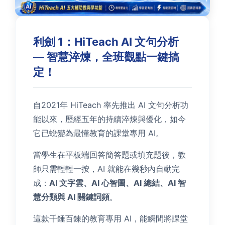
利劍 1：HiTeach AI 文句分析
— 智慧淬煉，全班觀點一鍵搞
定！
自2021年 HiTeach 率先推出 AI 文句分析功
能以來，歷經五年的持續淬煉與優化，如今
它已蛻變為最懂教育的課堂專用 AI。
當學生在平板端回答簡答題或填充題後，教
師只需輕輕一按，AI 就能在幾秒內自動完
成：
AI 文字雲、AI 心智圖、AI 總結、AI 智
慧分類與 AI 關鍵詞頻
。
這款千錘百鍊的教育專用 AI，能瞬間將課堂