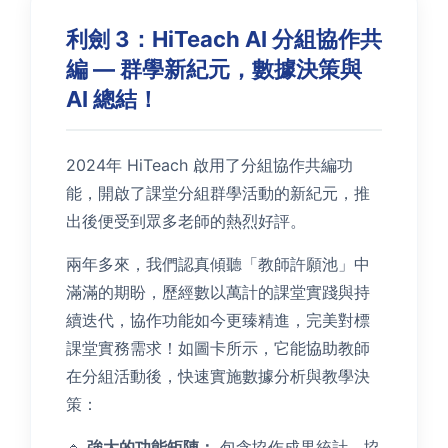
利劍 3：HiTeach AI 分組協作共
編 — 群學新紀元，數據決策與
AI 總結！
2024年 HiTeach 啟用了分組協作共編功
能，開啟了課堂分組群學活動的新紀元，推
出後便受到眾多老師的熱烈好評。
兩年多來，我們認真傾聽「教師許願池」中
滿滿的期盼，歷經數以萬計的課堂實踐與持
續迭代，協作功能如今更臻精進，完美對標
課堂實務需求！如圖卡所示，它能協助教師
在分組活動後，快速實施數據分析與教學決
策：
🔹
強大的功能矩陣：
包含協作成果統計、協